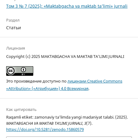
Том 3 № 7 (2025): «Maktabgacha va maktab ta’limi» jurnali
Раздел
Статьи
Лицензия
Copyright (c) 2025 MAKTABGACHA VA MAKTAB TA’LIMI JURNALI
Это произведение доступно по
лицензии Creative Commons
«Attribution» («Атрибуция») 4.0 Всемирная
.
Как цитировать
Raqamli etiket: zamonaviy ta’limda yangi madaniyat talabi. (2025).
MAKTABGACHA VA MAKTAB TA’LIMI JURNALI
,
3
(7).
https://doi.org/10.5281/zenodo.15860579