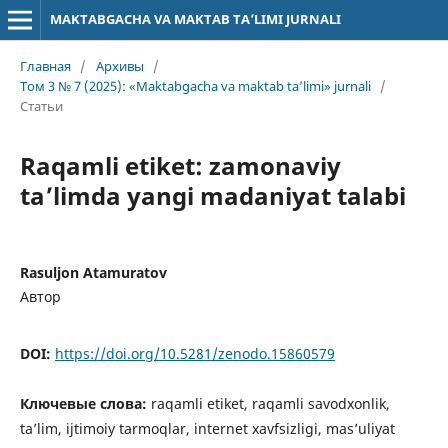
MAKTABGACHA VA MAKTAB TA’LIMI JURNALI
Главная
/
Архивы
/
Том 3 № 7 (2025): «Maktabgacha va maktab ta’limi» jurnali
/
Статьи
Raqamli etiket: zamonaviy
ta’limda yangi madaniyat talabi
Rasuljon Atamuratov
Автор
DOI:
https://doi.org/10.5281/zenodo.15860579
Ключевые слова:
raqamli etiket, raqamli savodxonlik,
ta’lim, ijtimoiy tarmoqlar, internet xavfsizligi, mas’uliyat