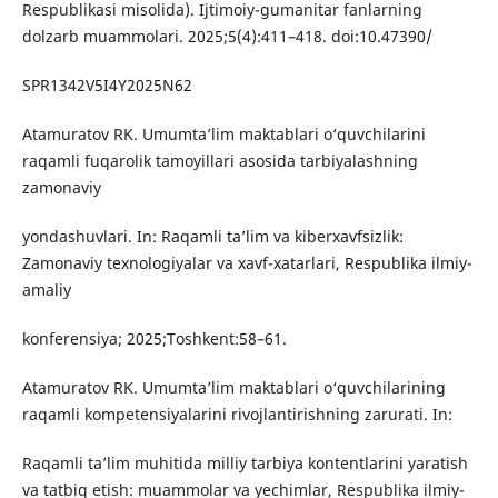
Respublikasi misolida). Ijtimoiy-gumanitar fanlarning
dolzarb muammolari. 2025;5(4):411–418. doi:10.47390/
SPR1342V5I4Y2025N62
Atamuratov RK. Umumta’lim maktablari o‘quvchilarini
raqamli fuqarolik tamoyillari asosida tarbiyalashning
zamonaviy
yondashuvlari. In: Raqamli ta’lim va kiberxavfsizlik:
Zamonaviy texnologiyalar va xavf-xatarlari, Respublika ilmiy-
amaliy
konferensiya; 2025;Toshkent:58–61.
Atamuratov RK. Umumta’lim maktablari o‘quvchilarining
raqamli kompetensiyalarini rivojlantirishning zarurati. In:
Raqamli ta’lim muhitida milliy tarbiya kontentlarini yaratish
va tatbiq etish: muammolar va yechimlar, Respublika ilmiy-