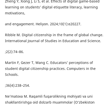
Zheng Y, Xiong J, Li S, et al. Effects of digital game-based
learning on students’ digital etiquette literacy, learning
motivations,
and engagement. Heliyon. 2024;10(1):e20227.
Ribble M. Digital citizenship in the frame of global change.
International Journal of Studies in Education and Science.
;2(2):74–86.
Martin F, Gezer T, Wang C. Educators’ perceptions of
student digital citizenship practices. Computers in the
Schools.
;36(4):238–254.
Ne’matova M. Raqamli fuqarolikning mohiyati va uni
shakllantirishga oid dolzarb muammolar (O‘zbekiston