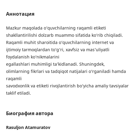
Аннотация
Mazkur maqolada o‘quvchilarning raqamli etiketi
shakllantirilishi dolzarb muammo sifatida ko‘rib chiqiladi.
Raqamli muhit sharoitida o‘quvchilarning internet va
ijtimoiy tarmoqlardan to‘g‘ri, xavfsiz va mas’uliyatli
foydalanish ko‘nikmalarini
egallashlari muhimligi ta’kidlanadi. Shuningdek,
olimlarning fikrlari va tadqiqot natijalari o‘rganiladi hamda
raqamli
savodxonlik va etiketi rivojlantirish bo‘yicha amaliy tavsiyalar
taklif etiladi.
Биография автора
Rasuljon Atamuratov