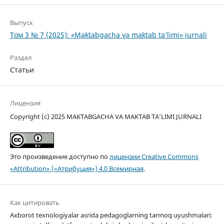
Выпуск
Том 3 № 7 (2025): «Maktabgacha va maktab ta’limi» jurnali
Раздел
Статьи
Лицензия
Copyright (c) 2025 MAKTABGACHA VA MAKTAB TA’LIMI JURNALI
Это произведение доступно по
лицензии Creative Commons
«Attribution» («Атрибуция») 4.0 Всемирная
.
Как цитировать
Axborot texnologiyalar asrida pedagoglarning tarmoq uyushmalari: