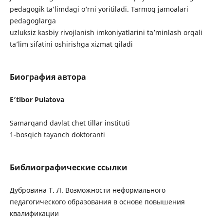
pedagogik ta’limdagi o‘rni yoritiladi. Tarmoq jamoalari
pedagoglarga
uzluksiz kasbiy rivojlanish imkoniyatlarini ta’minlash orqali
ta’lim sifatini oshirishga xizmat qiladi
Биография автора
E’tibor Pulatova
Samarqand davlat chet tillar instituti
1-bosqich tayanch doktoranti
Библиографические ссылки
Дубровина Т. Л. Возможности неформального
педагогического образования в основе повышения
квалификации