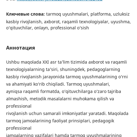
Ключевые слова:
tarmoq uyushmalari, platforma, uzluksiz
kasbiy rivojlanish, axborot, raqamli texnologiyalar, uyushma,
o‘qituvchilar, onlayn, professional o‘sish
Аннотация
Ushbu maqolada XXI asr ta’lim tizimida axborot va raqamli
texnologiyalarning ta’siri, shuningdek, pedagoglarning
kasbiy rivojlanish jarayonida tarmoq uyushmalarining o‘rni
va ahamiyati ko‘rib chiqiladi. Tarmoq uyushmalari,
ayniqsa raqamli formatda, o‘qituvchilarga o‘zaro tajriba
almashish, metodik masalalarni muhokama qilish va
professional
rivojlanish uchun samarali imkoniyatlar yaratadi. Maqolada
tarmoq jamoalarining faoliyat prinsiplari, pedagogik
professional
jamoalarning vazifalari hamda tarmoq uyushmalarining