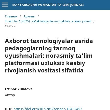
MAKTABGACHA VA MAKTAB TA’LIMI JURNALI
Главная
/
Архивы
/
Том 3 № 7 (2025): «Maktabgacha va maktab ta’limi» jurnali
/
Статьи
Axborot texnologiyalar asrida
pedagoglarning tarmoq
uyushmalari: norasmiy ta’lim
platformasi uzluksiz kasbiy
rivojlanish vositasi sifatida
E’tibor Pulatova
Автор
DOI:
https://doi.org/10.5281/zenodo.16452492