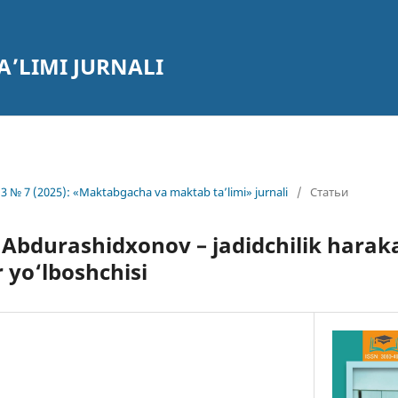
’LIMI JURNALI
3 № 7 (2025): «Maktabgacha va maktab ta’limi» jurnali
/
Статьи
Abdurashidxonov – jadidchilik harak
 yo‘lboshchisi