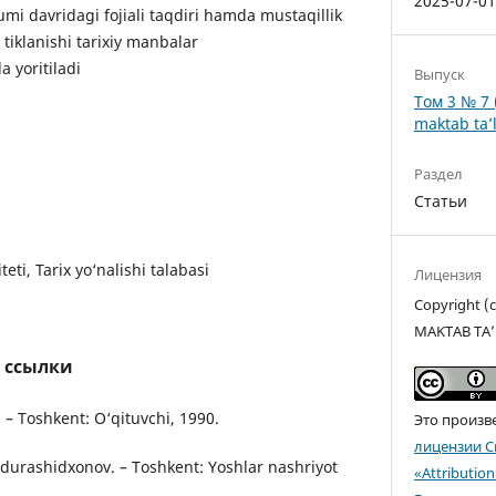
2025-07-0
zumi davridagi fojiali taqdiri hamda mustaqillik
 tiklanishi tarixiy manbalar
a yoritiladi
Выпуск
Том 3 № 7 
maktab ta’l
Раздел
Статьи
ti, Tarix yo‘nalishi talabasi
Лицензия
Copyright 
MAKTAB TA’
 ссылки
i. – Toshkent: O‘qituvchi, 1990.
Это произв
лицензии C
durashidxonov. – Toshkent: Yoshlar nashriyot
«Attributio