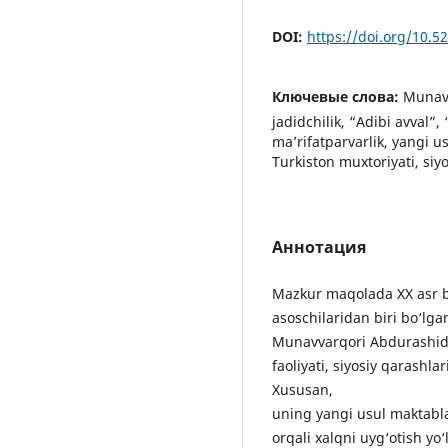
DOI:
https://doi.org/10.
Ключевые слова:
Munavv
jadidchilik, “Adibi avval”,
maʼrifatparvarlik, yangi u
Turkiston muxtoriyati, siy
Аннотация
Mazkur maqolada XX asr bo
asoschilaridan biri bo‘lga
Munavvarqori Abdurashidx
faoliyati, siyosiy qarashlar
Xususan,
uning yangi usul maktablar
orqali xalqni uyg‘otish yo‘