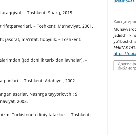
Всемирная
.
a taraqqiyot. – Toshkent: Sharq, 2015.
Как цитиро
rifatparvarlari. – Toshkent: Maʼnaviyat, 2001.
Munavvarqo
jadidchilik 
: jasorat, maʼrifat, fidoyilik. – Toshkent:
yo‘lboshchis
MAKTAB TA’L
https://doi
arimdan (Jadidchilik tarixidan lavhalar). –
Другие 
библиогр
ag‘onlari. – Toshkent: Adabiyot, 2002.
gan asarlar. Nashrga tayyorlovchi: S.
naviyat, 2003.
nizm: Turkistonda diniy tafakkur. – Toshkent: