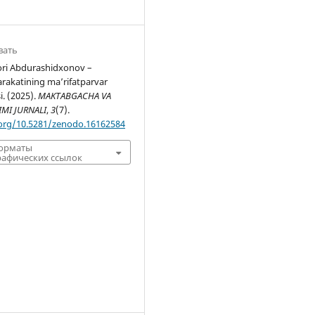
вать
ri Abdurashidxonov –
harakatining ma’rifatparvar
i. (2025).
MAKTABGACHA VA
IMI JURNALI
,
3
(7).
.org/10.5281/zenodo.16162584
форматы
афических ссылок