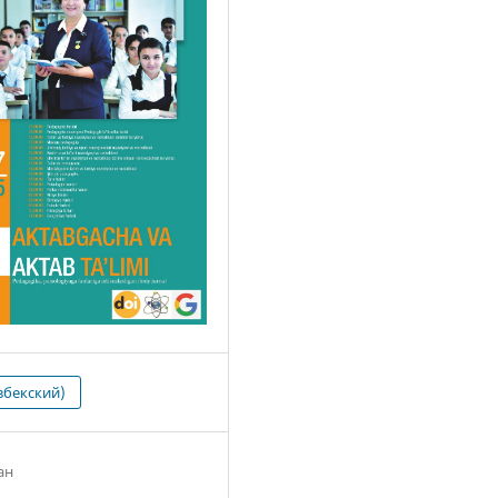
збекский)
ан