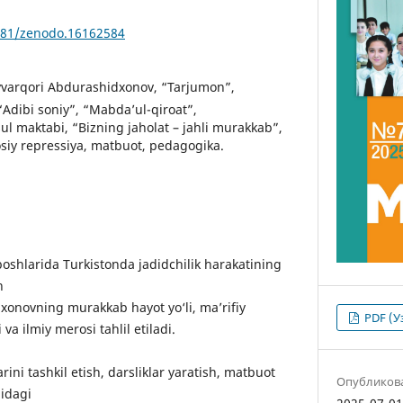
5281/zenodo.16162584
arqori Abdurashidxonov, “Tarjumon”,
 “Adibi soniy”, “Mabda’ul-qiroat”,
sul maktabi, “Bizning jaholat – jahli murakkab”,
osiy repressiya, matbuot, pedagogika.
shlarida Turkistonda jadidchilik harakatining
n
onovning murakkab hayot yo‘li, maʼrifiy
PDF (У
i va ilmiy merosi tahlil etiladi.
ini tashkil etish, darsliklar yaratish, matbuot
Опубликов
lidagi