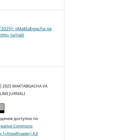
1
(2025): «Maktabgacha va
imi» jurnali
(c) 2025 MAKTABGACHA VA
LIMI JURNALI
едение доступно по
reative Commons
n» («Атрибуция») 4.0