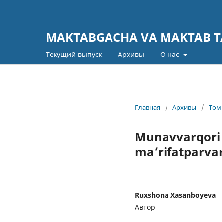
MAKTABGACHA VA MAKTAB TA
Текущий выпуск
Архивы
О нас
Главная
/
Архивы
/
Том 
Munavvarqori 
ma’rifatparvar
Ruxshona Xasanboyeva
Автор