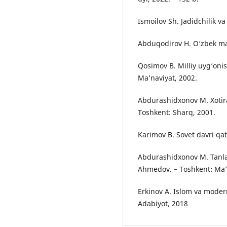
Ismoilov Sh. Jadidchilik v
Abduqodirov H. O‘zbek maʼ
Qosimov B. Milliy uyg‘onish
Maʼnaviyat, 2002.
Abdurashidxonov M. Xotiral
Toshkent: Sharq, 2001.
Karimov B. Sovet davri qat
Abdurashidxonov M. Tanlan
Ahmedov. – Toshkent: Maʼ
Erkinov A. Islom va moder
Adabiyot, 2018