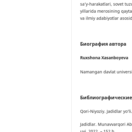
sa’y-harakatlari, sovet tu
yillarida merosining qayta
va ilmiy adabiyotlar asosid
Биография автора
Ruxshona Xasanboyeva
Namangan davlat universite
Библиографические
Qori-Niyoziy. Jadidlar yo‘l
Jadidlar. Munavvarqori Ab
uyi, 2022. – 152 b.