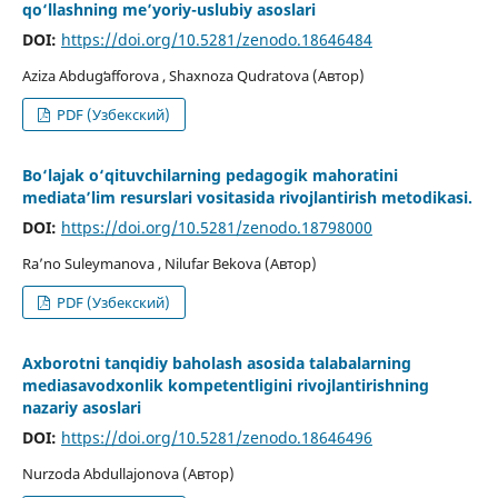
qo‘llashning me’yoriy-uslubiy asoslari
DOI:
https://doi.org/10.5281/zenodo.18646484
Aziza Abdugʻafforova , Shaxnoza Qudratova (Автор)
PDF (Узбекский)
Bo‘lajak o‘qituvchilarning pedagogik mahoratini
mediataʼlim resurslari vositasida rivojlantirish metodikasi.
DOI:
https://doi.org/10.5281/zenodo.18798000
Ra’no Suleymanova , Nilufar Bekova (Автор)
PDF (Узбекский)
Axborotni tanqidiy baholash asosida talabalarning
mediasavodxonlik kompetentligini rivojlantirishning
nazariy asoslari
DOI:
https://doi.org/10.5281/zenodo.18646496
Nurzoda Abdullajonova (Автор)