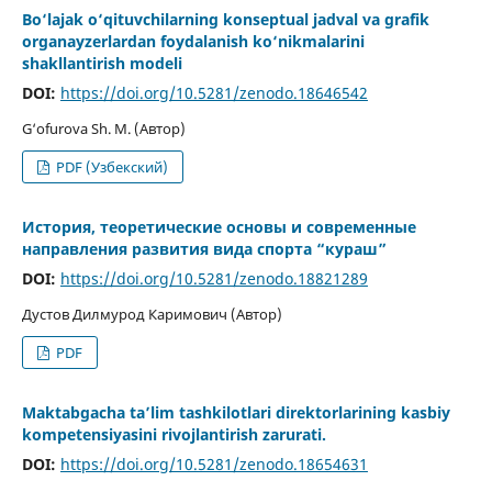
Bo‘lajak o‘qituvchilarning konseptual jadval va grafik
organayzerlardan foydalanish ko‘nikmalarini
shakllantirish modeli
DOI:
https://doi.org/10.5281/zenodo.18646542
G‘ofurova Sh. M. (Автор)
PDF (Узбекский)
История, теоретические основы и современные
направления развития вида спорта “кураш”
DOI:
https://doi.org/10.5281/zenodo.18821289
Дустов Дилмурод Каримович (Автор)
PDF
Maktabgacha taʼlim tashkilotlari direktorlarining kasbiy
kompetensiyasini rivojlantirish zarurati.
DOI:
https://doi.org/10.5281/zenodo.18654631