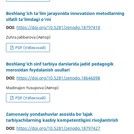
Boshlang‘ich ta’lim jarayonida innovatsion metodlarning
sifatli ta’limdagi o‘rni
DOI:
https://doi.org/10.5281/zenodo.18797410
Zuhra Jabbarova (Автор)
PDF (Узбекский)
Boshlang‘ich sinf tarbiya darslarida jadid pedagogik
merosidan foydalanish usullari
DOI:
https://doi.org/10.5281/zenodo.18646098
Madinajon Yusupova (Автор)
PDF (Узбекский)
Zamonaviy yondashuvlar asosida bo‘lajak
tarbiyachilarning kasbiy kompetentligini rivojlantirish
DOI:
https://doi.org/10.5281/zenodo.18797427