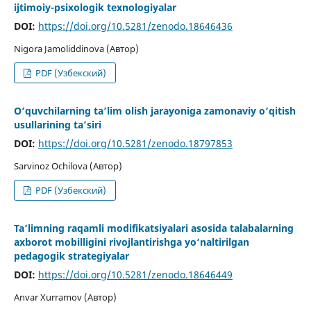
ijtimoiy-psixologik texnologiyalar
DOI:
https://doi.org/10.5281/zenodo.18646436
Nigora Jamoliddinova (Автор)
PDF (Узбекский)
O‘quvchilarning ta’lim olish jarayoniga zamonaviy o‘qitish
usullarining ta’siri
DOI:
https://doi.org/10.5281/zenodo.18797853
Sarvinoz Ochilova (Автор)
PDF (Узбекский)
Ta’limning raqamli modifikatsiyalari asosida talabalarning
axborot mobilligini rivojlantirishga yo‘naltirilgan
pedagogik strategiyalar
DOI:
https://doi.org/10.5281/zenodo.18646449
Anvar Xurramov (Автор)