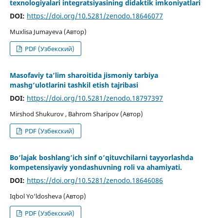
texnologiyalari integratsiyasining didaktik imkoniyatlari
DOI:
https://doi.org/10.5281/zenodo.18646077
Muxlisa Jumayeva (Автор)
PDF (Узбекский)
Masofaviy ta’lim sharoitida jismoniy tarbiya
mashg‘ulotlarini tashkil etish tajribasi
DOI:
https://doi.org/10.5281/zenodo.18797397
Mirshod Shukurov , Bahrom Sharipov (Автор)
PDF (Узбекский)
Bo‘lajak boshlang‘ich sinf o‘qituvchilarni tayyorlashda
kompetensiyaviy yondashuvning roli va ahamiyati.
DOI:
https://doi.org/10.5281/zenodo.18646086
Iqbol Yo‘ldosheva (Автор)
PDF (Узбекский)