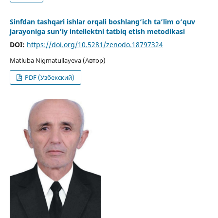
Sinfdan tashqari ishlar orqali boshlang‘ich ta’lim o‘quv
jarayoniga sun’iy intellektni tatbiq etish metodikasi
DOI:
https://doi.org/10.5281/zenodo.18797324
Matluba Nigmatullayeva (Автор)
PDF (Узбекский)