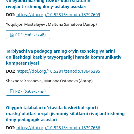
Voleybolchilarning tezkor-kuch sifatlarini
rivojlantirishning ilmiy-uslubiy asoslari
DOI:
https://doi.org/10.5281/zenodo.18797609
Yoqubjon Mustafayev , Maftuna Samatova (Автор)
PDF (Узбекский)
Tarbiyachi va pedagoglarning o‘yin texnologiyalarini
qo‘llashdagi kasbiy tayyorgarligi hamda kommunikativ
kompetensiyasi
DOI:
https://doi.org/10.5281/zenodo.18646395
Shaxnoza Xasanova , Marjona Ostonova (Автор)
PDF (Узбекский)
Oliygoh talabalari o‘rtasida basketbol sporti
mashg‘ulotlari orqali jismoniy sifatlarni rivojlantirishning
ilmiy-pedagogik asoslari
DOI:
https://doi.org/10.5281/zenodo.18797656