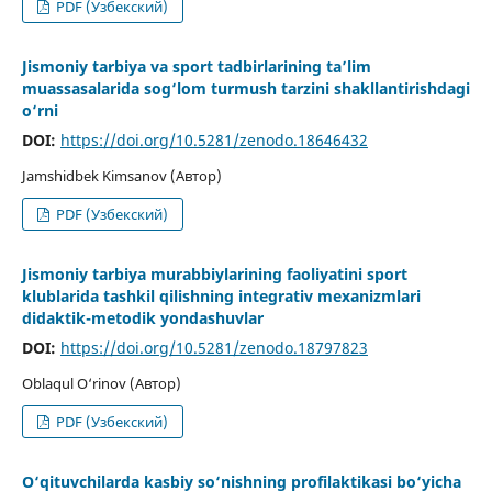
PDF (Узбекский)
Jismoniy tarbiya va sport tadbirlarining ta’lim
muassasalarida sog‘lom turmush tarzini shakllantirishdagi
o‘rni
DOI:
https://doi.org/10.5281/zenodo.18646432
Jamshidbek Kimsanov (Автор)
PDF (Узбекский)
Jismoniy tarbiya murabbiylarining faoliyatini sport
klublarida tashkil qilishning integrativ mexanizmlari
didaktik-metodik yondashuvlar
DOI:
https://doi.org/10.5281/zenodo.18797823
Oblaqul O‘rinov (Автор)
PDF (Узбекский)
O‘qituvchilarda kasbiy so‘nishning profilaktikasi bo‘yicha