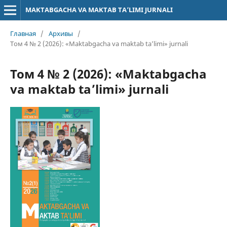
MAKTABGACHA VA MAKTAB TA’LIMI JURNALI
Главная
/
Архивы
/
Том 4 № 2 (2026): «Maktabgacha va maktab ta’limi» jurnali
Том 4 № 2 (2026): «Maktabgacha
va maktab ta’limi» jurnali