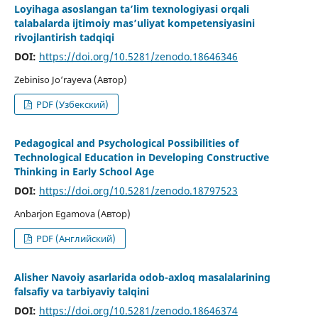
Loyihaga asoslangan ta’lim texnologiyasi orqali
talabalarda ijtimoiy mas’uliyat kompetensiyasini
rivojlantirish tadqiqi
DOI:
https://doi.org/10.5281/zenodo.18646346
Zebiniso Jo‘rayeva (Автор)
PDF (Узбекский)
Pedagogical and Psychological Possibilities of
Technological Education in Developing Constructive
Thinking in Early School Age
DOI:
https://doi.org/10.5281/zenodo.18797523
Anbarjon Egamova (Автор)
PDF (Английский)
Alisher Navoiy asarlarida odob-axloq masalalarining
falsafiy va tarbiyaviy talqini
DOI:
https://doi.org/10.5281/zenodo.18646374