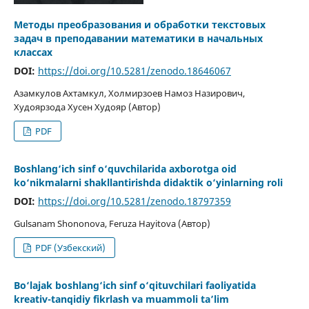
Методы преобразования и обработки текстовых
задач в преподавании математики в начальных
классах
DOI:
https://doi.org/10.5281/zenodo.18646067
Aзамкулов Ахтамкул, Холмирзоев Намоз Назирович,
Худоярзода Хусен Худояр (Автор)
PDF
Boshlang‘ich sinf o‘quvchilarida axborotga oid
ko‘nikmalarni shakllantirishda didaktik o‘yinlarning roli
DOI:
https://doi.org/10.5281/zenodo.18797359
Gulsanam Shononova, Feruza Hayitova (Автор)
PDF (Узбекский)
Bo‘lajak boshlang‘ich sinf o‘qituvchilari faoliyatida
kreativ-tanqidiy fikrlash va muammoli ta’lim