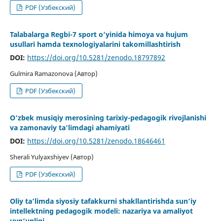
PDF (Узбекский)
Talabalarga Regbi-7 sport o‘yinida himoya va hujum
usullari hamda texnologiyalarini takomillashtirish
DOI:
https://doi.org/10.5281/zenodo.18797892
Gulmira Ramazonova (Автор)
PDF (Узбекский)
O‘zbek musiqiy merosining tarixiy-pedagogik rivojlanishi
va zamonaviy ta’limdagi ahamiyati
DOI:
https://doi.org/10.5281/zenodo.18646461
Sherali Yulyaxshiyev (Автор)
PDF (Узбекский)
Oliy ta’limda siyosiy tafakkurni shakllantirishda sun’iy
intellektning pedagogik modeli: nazariya va amaliyot
uyg‘unligi