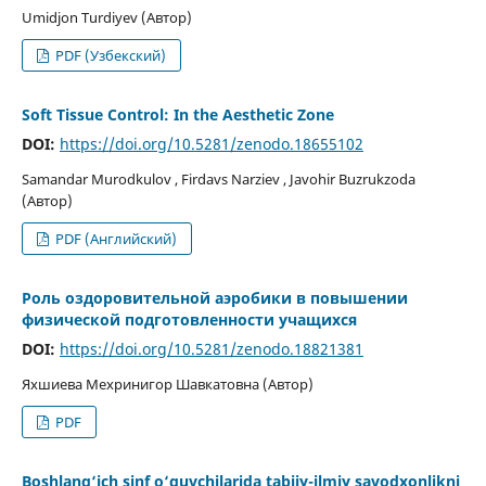
Umidjon Turdiyev (Автор)
PDF (Узбекский)
Soft Tissue Control: In the Aesthetic Zone
DOI:
https://doi.org/10.5281/zenodo.18655102
Samandar Murodkulov , Firdavs Narziev , Javohir Buzrukzoda
(Автор)
PDF (Английский)
Роль оздоровительной аэробики в повышении
физической подготовленности учащихся
DOI:
https://doi.org/10.5281/zenodo.18821381
Яхшиева Мехринигор Шавкатовна (Автор)
PDF
Boshlang‘ich sinf o‘quvchilarida tabiiy-ilmiy savodxonlikni