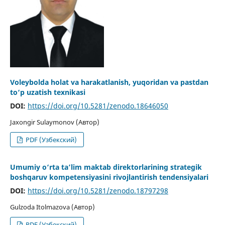
Voleybolda holat va harakatlanish, yuqoridan va pastdan
to‘p uzatish texnikasi
DOI:
https://doi.org/10.5281/zenodo.18646050
Jaxongir Sulaymonov (Автор)
PDF (Узбекский)
Umumiy o‘rta ta’lim maktab direktorlarining strategik
boshqaruv kompetensiyasini rivojlantirish tendensiyalari
DOI:
https://doi.org/10.5281/zenodo.18797298
Gulzoda Itolmazova (Автор)
PDF (Узбекский)