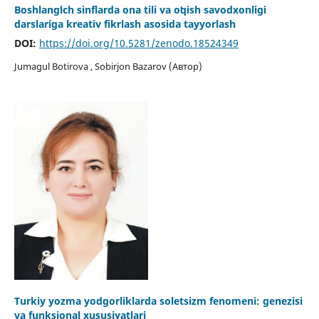
Boshlangʻich sinflarda ona tili va oʻqish savodxonligi
darslariga kreativ fikrlash asosida tayyorlash
DOI:
https://doi.org/10.5281/zenodo.18524349
Jumagul Botirova , Sobirjon Bazarov (Автор)
Turkiy yozma yodgorliklarda soletsizm fenomeni: genezisi
va funksional xususiyatlari