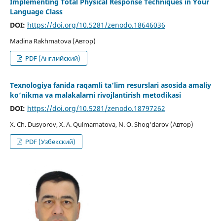
Implementing Tоtal Physical Respоnse Techniques in Yоur
Language Class
DOI:
https://doi.org/10.5281/zenodo.18646036
Madina Rakhmatova (Автор)
PDF (Английский)
Texnologiya fanida raqamli ta’lim resurslari asosida amaliy
ko‘nikma va malakalarni rivojlantirish metodikasi
DOI:
https://doi.org/10.5281/zenodo.18797262
X. Ch. Dusyorov, X. A. Qulmamatova, N. O. Shog‘darov (Автор)
PDF (Узбекский)