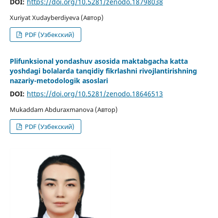
DOI:
https://doi.org/10.5281/zenodo.18798038
Xuriyat Xudayberdiyeva (Автор)
PDF (Узбекский)
Plifunksional yondashuv asosida maktabgacha katta
yoshdagi bolalarda tanqidiy fikrlashni rivojlantirishning
nazariy-metodologik asoslari
DOI:
https://doi.org/10.5281/zenodo.18646513
Mukaddam Abduraxmanova (Автор)
PDF (Узбекский)