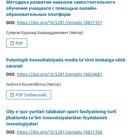
Методика развития навыков самостоятельного
обучения учащихся с помощью онлайн-
образовательных платформ
DOI:
https://doi.org/10.5281/zenodo.18821331
Суяров Хуршид Бахриддинович (Автор)
PDF
Psixologik konsultatsiyada media ta’sirni inobatga olish
zarurati
DOI:
https://doi.org/10.5281/zenodo.18654681
Gulnora Kuvandikova (Автор)
PDF (Узбекский)
Oliy o‘quv yurtlari talabalari sport faoliyatining turli
jihatlarida ta’lim innovatsiyalaridan foydalanish
texnologiyalari
DOI:
https://doi.org/10.5281/zenodo.18821350