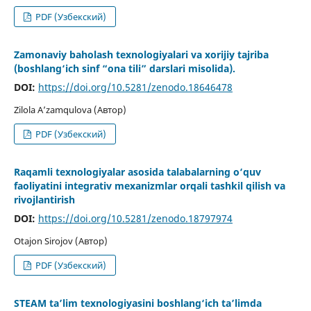
PDF (Узбекский)
Zamonaviy baholash texnologiyalari va xorijiy tajriba
(boshlang‘ich sinf “ona tili” darslari misolida).
DOI:
https://doi.org/10.5281/zenodo.18646478
Zilola A’zamqulova (Автор)
PDF (Узбекский)
Raqamli texnologiyalar asosida talabalarning o‘quv
faoliyatini integrativ mexanizmlar orqali tashkil qilish va
rivojlantirish
DOI:
https://doi.org/10.5281/zenodo.18797974
Otajon Sirojov (Автор)
PDF (Узбекский)
STEAM ta’lim texnologiyasini boshlang‘ich ta’limda