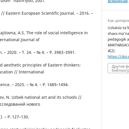
G‘ulom” nashriyoti, 2007.
Всемирная
.
 // Eastern European Scientific Journal. – 2016. –
Как цитиро
Uzluksiz ta’
itovna, A.S. The role of social intelligence in
shaxs ma’nav
pedagogik a
ternational Journal of
MAKTABGACHA
4
(2).
. – 2020. – T. 24. – № 4. – P. 3983–3991.
https://doi
 aesthetic principles of Eastern thinkers:
Другие 
библиогр
cation // International
ligence. – 2025. – № 4. – P. 1489–1494.
ev, N. Uzbek national art and its schools //
сследований нового
). – P. 127–130.