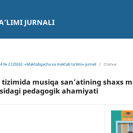
’LIMI JURNALI
4 № 2 (2026): «Maktabgacha va maktab ta’limi» jurnali
/
Статьи
m tizimida musiqa san’atining shaxs m
asidagi pedagogik ahamiyati