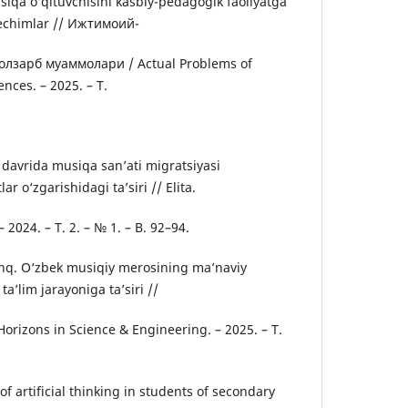
siqa o‘qituvchisini kasbiy-pedagogik faoliyatga
echimlar // Ижтимоий-
лзарб муаммолари / Actual Problems of
nces. – 2025. – T.
v davrida musiqa san’ati migratsiyasi
r o‘zgarishidagi ta’siri // Elita.
– 2024. – T. 2. – № 1. – B. 92–94.
oshq. O‘zbek musiqiy merosining ma’naviy
ta’lim jarayoniga ta’siri //
orizons in Science & Engineering. – 2025. – T.
of artificial thinking in students of secondary