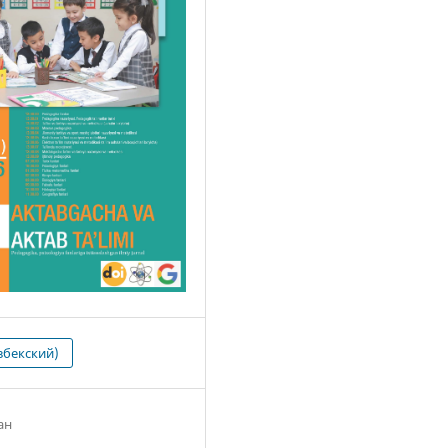
збекский)
ан