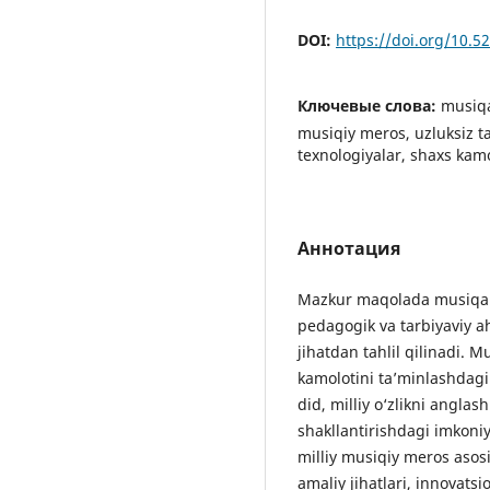
DOI:
https://doi.org/10.
Ключевые слова:
musiqa 
musiqiy meros, uzluksiz t
texnologiyalar, shaxs kamo
Аннотация
Mazkur maqolada musiqa sa
pedagogik va tarbiyaviy a
jihatdan tahlil qilinadi. 
kamolotini ta’minlashdagi 
did, milliy o‘zlikni angla
shakllantirishdagi imkoniy
milliy musiqiy meros asosi
amaliy jihatlari, innovat