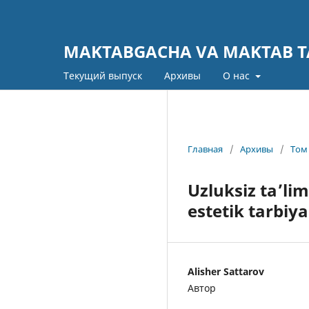
MAKTABGACHA VA MAKTAB TA
Текущий выпуск
Архивы
О нас
Главная
/
Архивы
/
Том 
Uzluksiz ta’li
estetik tarbiy
Alisher Sattarov
Автор