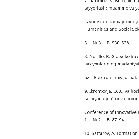
7. Raximov, N. Bo‘lajak mu
tayyorlash: muammo va y
гуманитар фанларнинг до
Humanities and Social Scie
5. – № 3. – B. 530–538.
8. Nurillo, R. Globallashu
jarayonlarining madaniyatla
uz – Elektron ilmiy jurnal. 
9. Ikromxo‘ja, Q.B., va b
tarbiyadagi o‘rni va uning 
Conference of Innovative H
1. – № 2. – B. 87–94.
10. Sattarov, A. Formation 