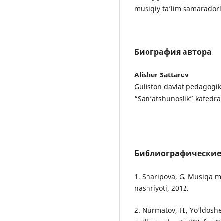
musiqiy ta’lim samaradorli
Биография автора
Alisher Sattarov
Guliston davlat pedagogika
“San’atshunoslik” kafedras
Библиографические
1. Sharipova, G. Musiqa me
nashriyoti, 2012.
2. Nurmatov, H., Yo‘ldoshe