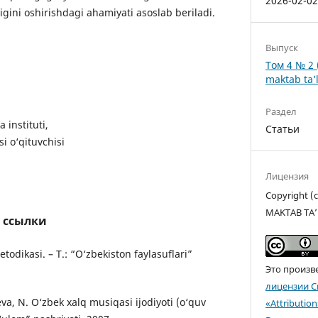
2026-02-0
gini oshirishdagi ahamiyati asoslab beriladi.
Выпуск
Том 4 № 2 
maktab ta’l
Раздел
 instituti,
Статьи
i o‘qituvchisi
Лицензия
Copyright 
MAKTAB TA’
 ссылки
todikasi. – T.: “O‘zbekiston faylasuflari”
Это произв
лицензии C
va, N. O‘zbek xalq musiqasi ijodiyoti (o‘quv
«Attributio