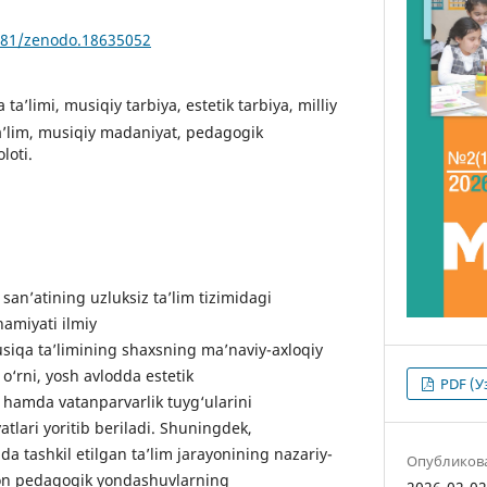
5281/zenodo.18635052
ta’limi, musiqiy tarbiya, estetik tarbiya, milliy
a’lim, musiqiy madaniyat, pedagogik
loti.
n’atining uzluksiz ta’lim tizimidagi
hamiyati ilmiy
Musiqa ta’limining shaxsning ma’naviy-axloqiy
o‘rni, yosh avlodda estetik
PDF (У
sh hamda vatanparvarlik tuyg‘ularini
atlari yoritib beriladi. Shuningdek,
da tashkil etilgan ta’lim jarayonining nazariy-
Опубликов
sion pedagogik yondashuvlarning