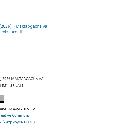
2
(2026): «Maktabgacha va
imi» jurnali
(c) 2026 MAKTABGACHA VA
LIMI JURNALI
едение доступно по
reative Commons
n» («Атрибуция») 4.0