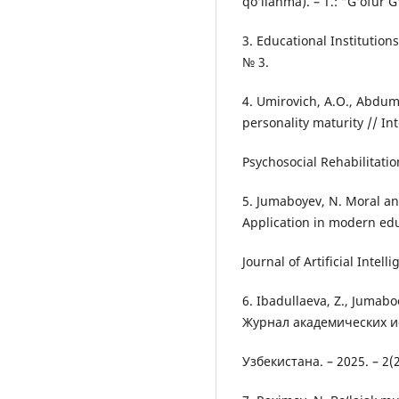
qo‘llanma). – T.: “G‘ofur 
3. Educational Institutions
№ 3.
4. Umirovich, A.O., Abdumaj
personality maturity // In
Psychosocial Rehabilitation
5. Jumaboyev, N. Moral and
Application in modern edu
Journal of Artificial Intel
6. Ibadullaeva, Z., Jumabo
Журнал академических и
Узбекистана. – 2025. – 2(2