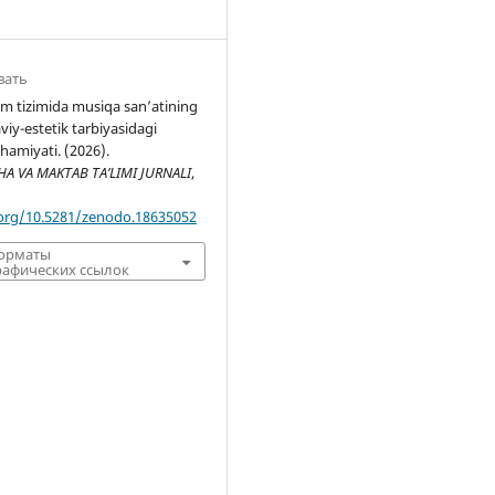
вать
lim tizimida musiqa san’atining
iy-estetik tarbiyasidagi
hamiyati. (2026).
 VA MAKTAB TA’LIMI JURNALI
,
.org/10.5281/zenodo.18635052
форматы
афических ссылок