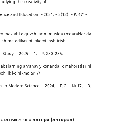
tudying the creativity of
nce and Education. – 2021. – 2(12). – P. 471–
im maktabi o‘quvchilarini musiqa to‘garaklarida
tish metodikasini takomillashtirish
 Study. – 2025. – 1. – P. 280–286.
alabalarning an’anaviy xonandalik mahoratlarini
ochilik ko‘nikmalari //
in Modern Science. – 2024. – T. 2. – № 17. – B.
татьи этого автора (авторов)