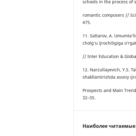
schools in the process of s
romantic composers // Scie
475.
11. Sattarov, A. Umumta’l
cholg‘u ijrochiligiga o‘rga
// Inter Education & Global
12. Narzullayevich, Y.S. T
shakllantirishda asosiy ijr
Prospects and Main Trends 
32–35.
Наиболее читаемые с