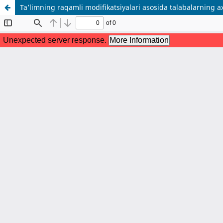
Ta’limning raqamli modifikatsiyalari asosida talabalarning ax