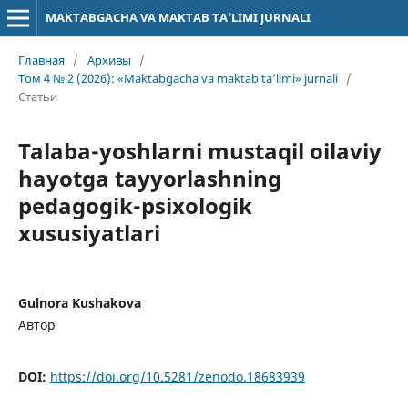
MAKTABGACHA VA MAKTAB TA’LIMI JURNALI
Главная
/
Архивы
/
Том 4 № 2 (2026): «Maktabgacha va maktab ta’limi» jurnali
/
Статьи
Talaba-yoshlarni mustaqil oilaviy
hayotga tayyorlashning
pedagogik-psixologik
xususiyatlari
Gulnora Kushakova
Автор
DOI:
https://doi.org/10.5281/zenodo.18683939