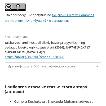
Это произведение доступно по
лицензии Creative Commons
«Attribution» («Атрибуция») 4.0 Всемирная
.
Как цитировать
Talaba-yoshlarni mustaqil oilaviy hayotga tayyorlashning
pedagogik-psixologik xususiyatlari. (2026).
MAKTABGACHA VA
MAKTAB TA’LIMI JURNALI
,
4
(2).
https://doi.org/10.5281/zenodo.18683939
Другие форматы библиографических ссылок
Наиболее читаемые статьи этого автора
(авторов)
Gulnora Kushakova , Shaxzoda Muhammadiyeva ,