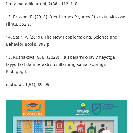
Ilmiy-metodik jurnal, 2(38), 112–118.
13. Erikson, E. (2016). Identichnost’: yunost’ i krizis. Moskva:
Flinta, 352 s.
14. Satir, V. (2019). The New Peoplemaking. Science and
Behavior Books, 398 p.
15. Kushakova, G. E. (2023). Talabalarni oilaviy hayotga
tayyorlashda interaktiv usullarning samaradorligi.
Pedagogik
mahorat, 1(51), 89–95.