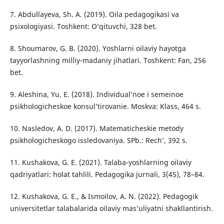
7. Abdullayeva, Sh. A. (2019). Oila pedagogikasi va
psixologiyasi. Toshkent: O‘qituvchi, 328 bet.
8. Shoumarov, G. B. (2020). Yoshlarni oilaviy hayotga
tayyorlashning milliy-madaniy jihatlari. Toshkent: Fan, 256
bet.
9. Aleshina, Yu. E. (2018). Individual’noe i semeinoe
psikhologicheskoe konsul’tirovanie. Moskva: Klass, 464 s.
10. Nasledov, A. D. (2017). Matematicheskie metody
psikhologicheskogo issledovaniya. SPb.: Rech’, 392 s.
11. Kushakova, G. E. (2021). Talaba-yoshlarning oilaviy
qadriyatlari: holat tahlili. Pedagogika jurnali, 3(45), 78–84.
12. Kushakova, G. E., & Ismoilov, A. N. (2022). Pedagogik
universitetlar talabalarida oilaviy mas’uliyatni shakllantirish.