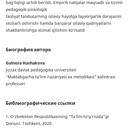
bog‘liqligi ochib berildi. Empirik natijalar maqsadli va tizimli
pedagogik-psixologik
faoliyat talabalarning oilaviy hayotga tayyorgarlik darajasini
sezilarli oshirishi hamda barqaror oilaviy qadriyatlarni
shakllantirishga xizmat qilishini ko‘rsatdi
Биография автора
Gulnora Kushakova
Jizzax davlat pedagogika universiteti
“Maktabgacha ta’lim nazariyasi va metodikasi” kafedrasi
professori
Библиографические ссылки
1. O‘zbekiston Respublikasining “Ta’lim to‘g‘risida”gi
Qonuni. Toshkent, 2020.