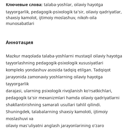
Ключевые слова:
talaba-yoshlar, oilaviy hayotga
tayyorgarlik, pedagogik-psixologik ta’sir, oilaviy qadriyatlar,
shaxsiy kamolot, ijtimoiy moslashuv, nikoh-oila
munosabatlari
Аннотация
Mazkur maqolada talaba-yoshlarni mustaqil oilaviy hayotga
tayyorlashning pedagogik-psixologik xususiyatlari
kompleks yondashuv asosida tadqiq etilgan. Tadqiqot
jarayonida zamonaviy yoshlarning oilaviy hayotga
tayyorgarlik
darajasi, ularning psixologik rivojlanish ko‘rsatkichlari,
pedagogik ta’sir mexanizmlari hamda oilaviy qadriyatlarni
shakllantirishning samarali usullari tahlil qilindi.
Shuningdek, talabalarning shaxsiy kamoloti, ijtimoiy
moslashuvi va
oilaviy mas’uliyatni anglash jarayonlarining o‘zaro