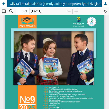
Oliy ta’lim talabalarida ijtimoiy-axloqiy kompetensiyani rivojlantirish: empirik tadqiqot natijalari