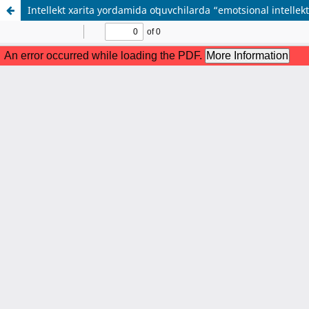
Intellekt xarita yordamida oʻquvchilarda “emotsional intellekt”