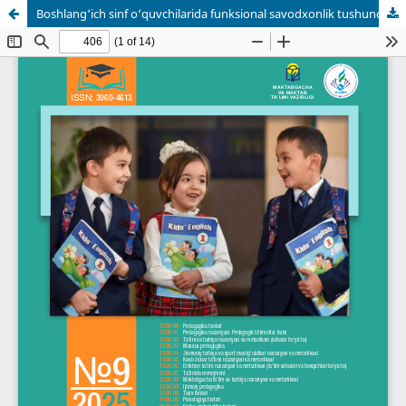
Boshlang‘ich sinf o‘quvchilarida funksional savodxonlik tushunchasini ilmiy-pedagogik asoslash masalalari