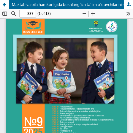
Maktab va oila hamkorligida boshlang‘ich ta’lim o‘quvchilarini she’r yodlash qobiliyatini shakllantirish