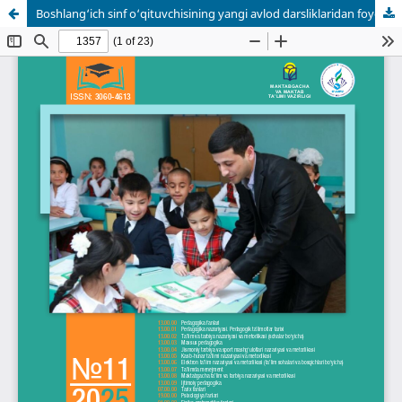
Boshlang‘ich sinf o‘qituvchisining yangi avlod darsliklaridan foydalanish kompetensiyasi