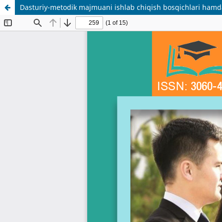
Dasturiy-metodik majmuani ishlab chiqish bosqichlari hamd