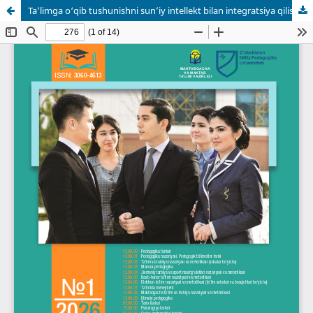
Ta’limga o‘qib tushunishni sun’iy intellekt bilan integratsiya qilish imkoniyatlari va pedagogik strategiyalari