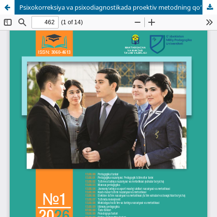
Psixokorreksiya va psixodiagnostikada proektiv metodning qo‘llanishi