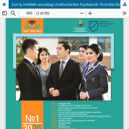
Sun’iy intellekt asosidagi chatbotlardan foydalanib 10-sinfda fizika masalalarini o‘rgatish metodikasi