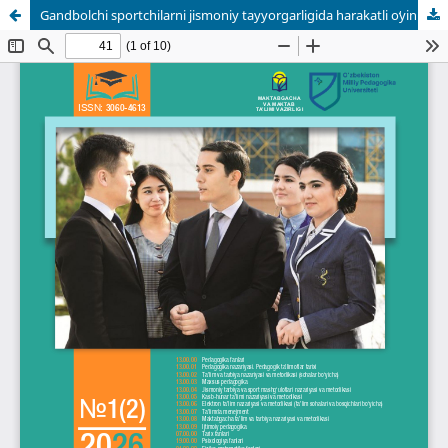
Gаndbоlchi spоrtchilаrni jismоniy tаyyоrgаrligidа hаrаkаtli оʻyinlаrning tаrbiyаviy rivоjlаntiruvchi vаzifаlаri