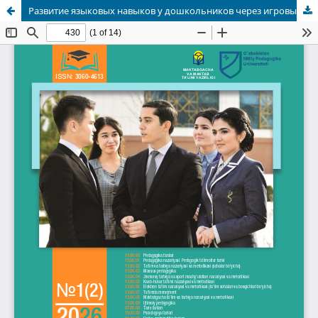
Развитие языковых навыков у дошкольников через игровые методы обучения английскому языку