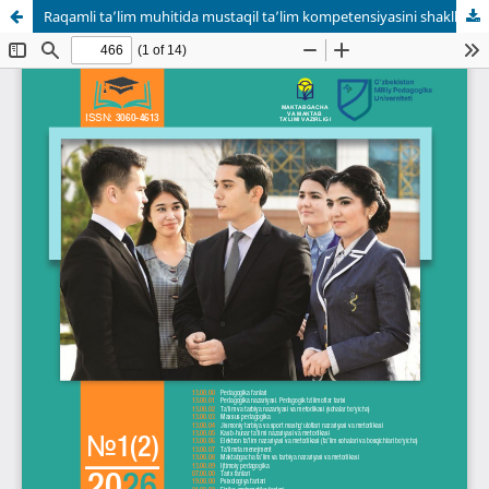
Raqamli ta’lim muhitida mustaqil ta’lim kompetensiyasini shakllantirishning nazariy asoslari