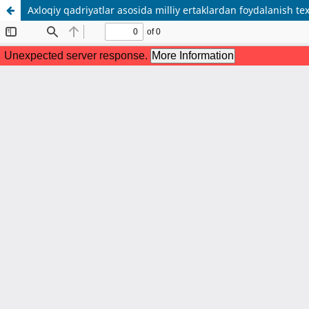
Axloqiy qadriyatlar asosida milliy ertaklardan foydalanish te