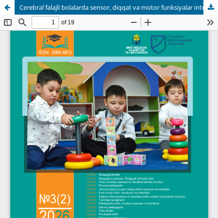
Cerebral falajli bolalarda sensor, diqqat va motor funksiyalar integratsiyasining faktorli tahlili