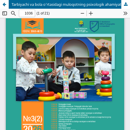
Tarbiyachi va bola o‘rtasidagi muloqotning psixologik ahamiyati