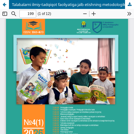
Talabalarni ilmiy-tadqiqot faoliyatiga jalb etishning metodologik asoslari