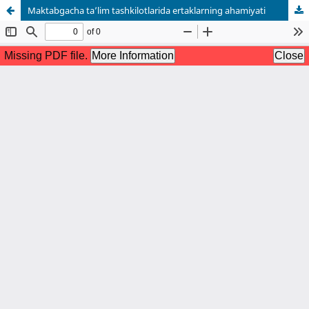
Maktabgacha ta’lim tashkilotlarida ertaklarning ahamiyati