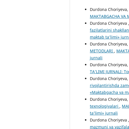
Durdona Choriyeva, 
MAKTABGACHA VA MAK
Durdona Choriyeva ,
fazilatlarini shaklla
maktab ta’limi» jurn
Durdona Choriyeva
METODLARI
,
MAKTA
jurnali
Durdona Choriyeva,
TA’LIMI JURNALI: То
Durdona Choriyeva, 
rivojlantirishda z
«Maktabgacha va mak
Durdona Choriyeva,
texnologiyalari
,
MAK
ta’limi» jurnali
Durdona Choriyeva 
mazmuni va vazifal