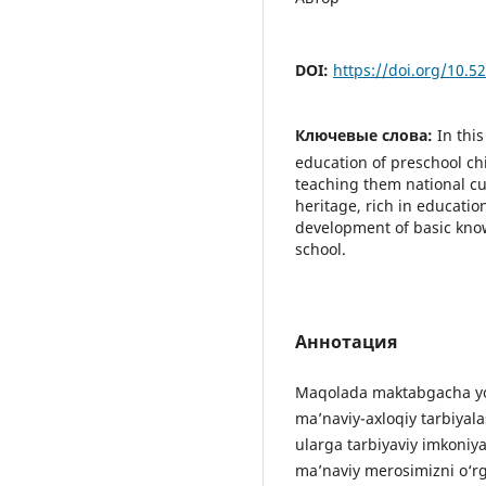
DOI:
https://doi.org/10.5
Ключевые слова:
In this
education of preschool chi
teaching them national cus
heritage, rich in educatio
development of basic knowl
school.
Аннотация
Maqolada maktabgacha yosh
ma’naviy-axloqiy tarbiya
ularga tarbiyaviy imkoniyat
ma’naviy merosimizni o‘r