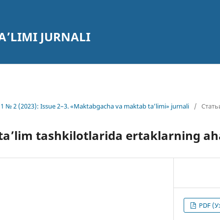
’LIMI JURNALI
1 № 2 (2023): Issue 2–3. «Maktabgacha va maktab ta’limi» jurnali
/
Стать
’lim tashkilotlarida ertaklarning a
PDF (У