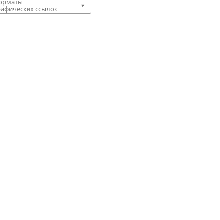
форматы
афических ссылок