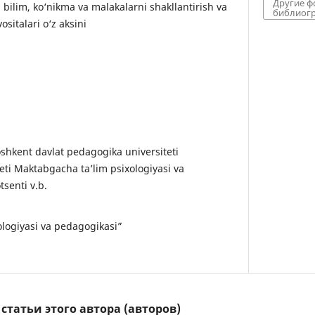
Другие 
bilim, ko‘nikma va malakalarni shakllantirish va
библиогр
ositalari o‘z aksini
shkent davlat pedagogika universiteti
eti Maktabgacha ta’lim psixologiyasi va
senti v.b.
logiyasi va pedagogikasi”
татьи этого автора (авторов)