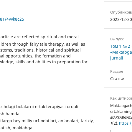
Опубликов
281/4vvk8c25
2023-12-3
 article are reflected spiritual and moral
Выпуск
ldren through fairy tale therapy, as well as
Том 1 № 2 
toms, traditions, historical and spiritual
«Maktabgac
nal opportunities, the formation and
jurnali
edge, skills and abilities in preparation for
Раздел
Статьи
Как цитиро
Maktabgacha 
dagi bolalarni ertak terapiyasi orqali
ertaklarning
lash hamda
MAKTABGACHA
larga boy milliy urf-odatlari, an’analari, tarixiy,
1
(2).
https:
gatish, maktabga