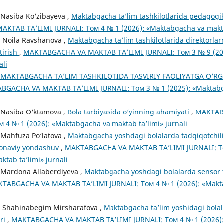
Nasiba Ko‘zibayeva ,
Maktabgacha ta’lim tashkilotlarida pedagogik
TAB TA’LIMI JURNALI: Том 4 № 1 (2026): «Maktabgacha va maktab
 Noila Ravshanova ,
Maktabgacha taʼlim tashkilotlarida direktorlar
ntirish
,
MAKTABGACHA VA MAKTAB TA’LIMI JURNALI: Том 3 № 9 (20
ali
,
MAKTABGACHA TA’LIM TASHKILOTIDA TASVIRIY FAOLIYATGA O‘RG
BGACHA VA MAKTAB TA’LIMI JURNALI: Том 3 № 1 (2025): «Maktabga
 Nasiba O‘ktamova ,
Bola tarbiyasida o‘yinning ahamiyati
,
MAKTAB
м 4 № 1 (2026): «Maktabgacha va maktab ta’limi» jurnali
Mahfuza Po‘latova ,
Maktabgacha yoshdagi bolalarda tadqiqotchilik
amonaviy yondashuv
,
MAKTABGACHA VA MAKTAB TA’LIMI JURNALI: То
tab ta’limi» jurnali
 Mardona Allaberdiyeva ,
Maktabgacha yoshdagi bolalarda sensor ta
TABGACHA VA MAKTAB TA’LIMI JURNALI: Том 4 № 1 (2026): «Makt
, Shahinabegim Mirsharafova ,
Maktabgacha ta’lim yoshidagi bolal
ari
,
MAKTABGACHA VA MAKTAB TA’LIMI JURNALI: Том 4 № 1 (2026)