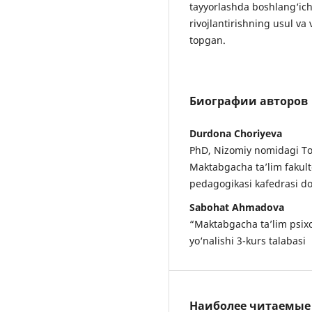
tayyorlashda boshlang‘ich 
rivojlantirishning usul va v
topgan.
Биографии авторов
Durdona Choriyeva
PhD, Nizomiy nomidagi To
Maktabgacha ta’lim fakult
pedagogikasi kafedrasi dot
Sabohat Ahmadova
“Maktabgacha ta’lim psixo
yo‘nalishi 3-kurs talabasi
Наиболее читаемые с