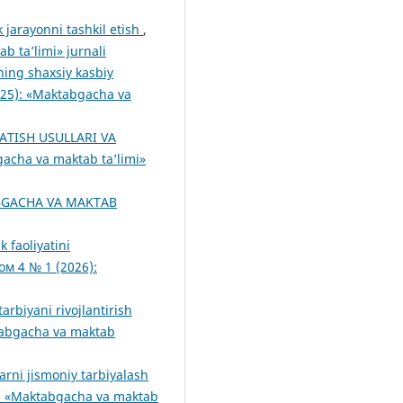
 jarayonni tashkil etish
,
 ta’limi» jurnali
ning shaxsiy kasbiy
25): «Maktabgacha va
ATISH USULLARI VA
cha va maktab ta’limi»
GACHA VA MAKTAB
 faoliyatini
м 4 № 1 (2026):
rbiyani rivojlantirish
abgacha va maktab
arni jismoniy tarbiyalash
: «Maktabgacha va maktab