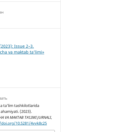
ан
0
(2023): Issue 2–3.
ha va maktab ta’limi»
вать
ta’lim tashkilotlarida
 ahamiyati. (2023).
 VA MAKTAB TA’LIMI JURNALI
,
//doi.org/10.5281/4vvk8c25