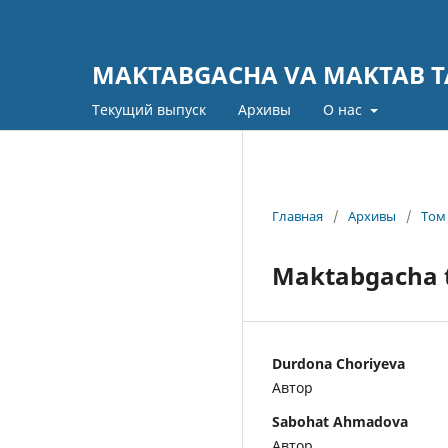
MAKTABGACHA VA MAKTAB TA
Текущий выпуск
Архивы
О нас
Главная
/
Архивы
/
Том 
Maktabgacha ta
Durdona Choriyeva
Автор
Sabohat Ahmadova
Автор