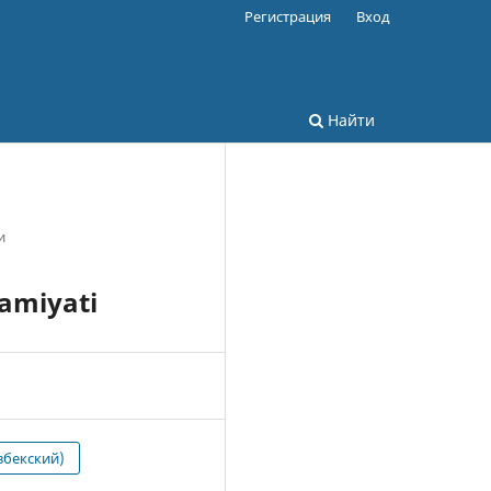
Регистрация
Вход
Найти
и
hamiyati
збекский)