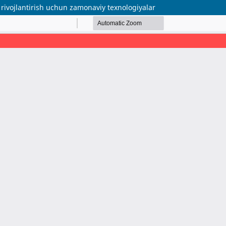
rivojlantirish uchun zamonaviy texnologiyalar