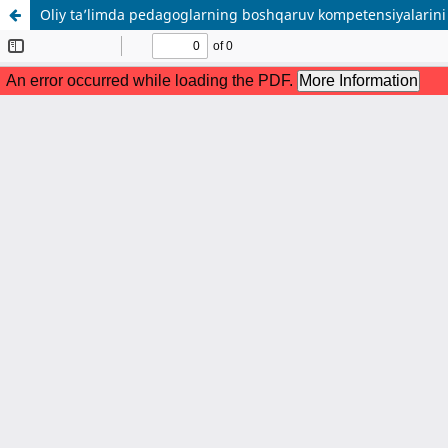
Oliy ta’limda pedagoglarning boshqaruv kompetensiyalarini 