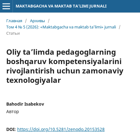
MAKTABGACHA VA MAKTAB TA’LIMI JURNALI
Главная
/
Архивы
/
Том 4 № 5 (2026): «Maktabgacha va maktab ta’limi» jurnali
/
Статьи
Oliy ta’limda pedagoglarning
boshqaruv kompetensiyalarini
rivojlantirish uchun zamonaviy
texnologiyalar
Bahodir Isabekov
Автор
DOI:
https://doi.org/10.5281/zenodo.20153528