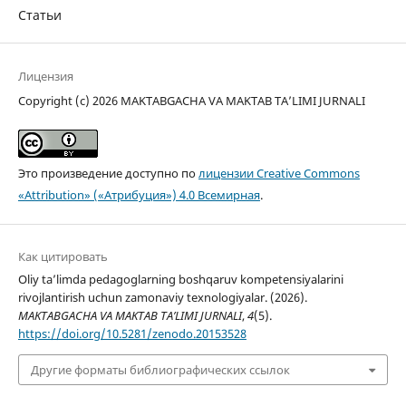
Статьи
Лицензия
Copyright (c) 2026 MAKTABGACHA VA MAKTAB TA’LIMI JURNALI
Это произведение доступно по
лицензии Creative Commons
«Attribution» («Атрибуция») 4.0 Всемирная
.
Как цитировать
Oliy ta’limda pedagoglarning boshqaruv kompetensiyalarini
rivojlantirish uchun zamonaviy texnologiyalar. (2026).
MAKTABGACHA VA MAKTAB TA’LIMI JURNALI
,
4
(5).
https://doi.org/10.5281/zenodo.20153528
Другие форматы библиографических ссылок