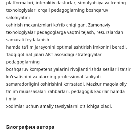
platformalari, interaktiv dasturlar, simulyatsiya va trening
texnologiyalari orqali pedagoglarning boshqaruv
salohiyatini
oshirish mexanizmlari ko‘rib chiqilgan. Zamonaviy
texnologiyalar pedagoglarga vaqtni tejash, resurslardan
samarali foydalanish
hamda ta’lim jarayonini optimallashtirish imkonini beradi.
Tadqiqot natijalari AKT asosidagi strategiyalar
pedagoglarning
boshqaruv kompetensiyalarini rivojlantirishda sezilarli ta’sir
ko‘rsatishini va ularning professional faoliyati
samaradorligini oshirishini ko‘rsatadi. Mazkur maqola oliy
ta’lim muassasalari rahbarlari, pedagogik kadrlar hamda
ilmiy
xodimlar uchun amaliy tavsiyalarni o‘z ichiga oladi.
Биография автора