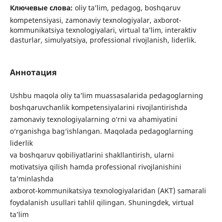
Ключевые слова:
oliy ta’lim, pedagog, boshqaruv
kompetensiyasi, zamonaviy texnologiyalar, axborot-
kommunikatsiya texnologiyalari, virtual ta’lim, interaktiv
dasturlar, simulyatsiya, professional rivojlanish, liderlik.
Аннотация
Ushbu maqola oliy ta’lim muassasalarida pedagoglarning
boshqaruvchanlik kompetensiyalarini rivojlantirishda
zamonaviy texnologiyalarning o‘rni va ahamiyatini
o‘rganishga bag‘ishlangan. Maqolada pedagoglarning
liderlik
va boshqaruv qobiliyatlarini shakllantirish, ularni
motivatsiya qilish hamda professional rivojlanishini
ta’minlashda
axborot-kommunikatsiya texnologiyalaridan (AKT) samarali
foydalanish usullari tahlil qilingan. Shuningdek, virtual
ta’lim