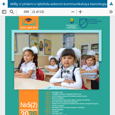
Milliy o‘yinlarni o‘qitishda axborot-kommunikatsiya texnologiyalarining pedagogik imkoniyatlari