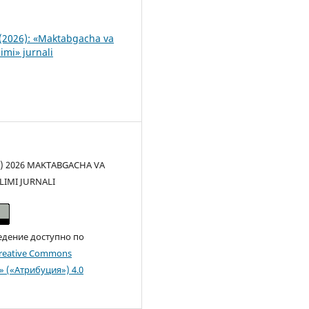
(2026): «Maktabgacha va
imi» jurnali
(c) 2026 MAKTABGACHA VA
LIMI JURNALI
едение доступно по
reative Commons
n» («Атрибуция») 4.0