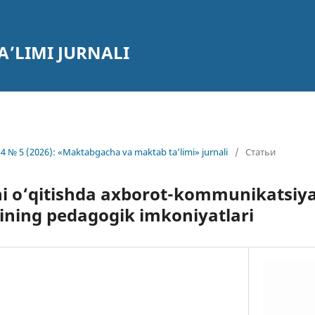
’LIMI JURNALI
4 № 5 (2026): «Maktabgacha va maktab ta’limi» jurnali
/
Статьи
rni o‘qitishda axborot-kommunikatsiy
ining pedagogik imkoniyatlari