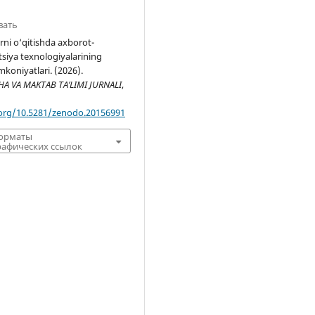
вать
arni o‘qitishda axborot-
iya texnologiyalarining
koniyatlari. (2026).
 VA MAKTAB TA’LIMI JURNALI
,
.org/10.5281/zenodo.20156991
форматы
афических ссылок