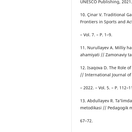
UNESCO Publishing, 2021
10. Çinar V. Traditional G
Frontiers in Sports and Act
– Vol. 7. – P. 1–9.
11. Nurullayev A. Milliy ha
ahamiyati // Zamonaviy ta’
12. Isaqova D. The Role o
// International Journal of
– 2022. – Vol. 5. – P. 112–1
13. Abdullayev R. Ta’limda
metodikasi // Pedagogik m
67–72.