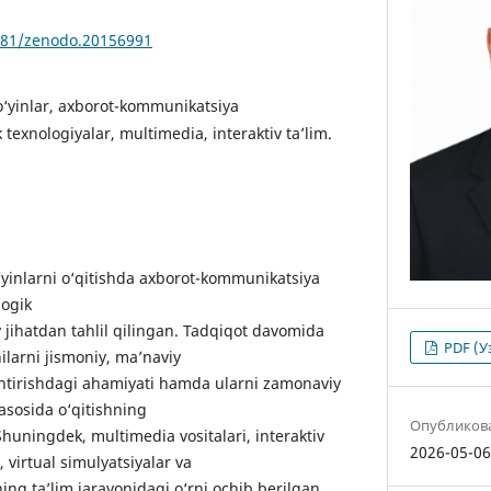
5281/zenodo.20156991
 o‘yinlar, axborot-kommunikatsiya
 texnologiyalar, multimedia, interaktiv ta’lim.
yinlarni o‘qitishda axborot-kommunikatsiya
gogik
y jihatdan tahlil qilingan. Tadqiqot davomida
PDF (У
hilarni jismoniy, ma’naviy
lantirishdagi ahamiyati hamda ularni zamonaviy
asosida o‘qitishning
Опубликов
Shuningdek, multimedia vositalari, interaktiv
2026-05-0
 virtual simulyatsiyalar va
ing ta’lim jarayonidagi o‘rni ochib berilgan.