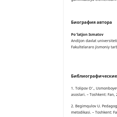
Биография автора
Po‘latjon Ismatov
Andijon davlat universitet
Fakultelararo jismoniy tar
Библиографические
1. Tolipov O‘., Usmonboye
asoslari. – Toshkent: Fan, 
2. Begimqulov U. Pedagogi
metodikasi. – Toshkent: Fa