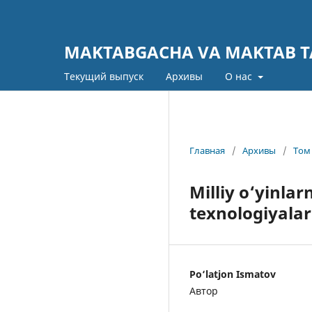
MAKTABGACHA VA MAKTAB TA
Текущий выпуск
Архивы
О нас
Главная
/
Архивы
/
Том 
Milliy o‘yinla
texnologiyalar
Po‘latjon Ismatov
Автор