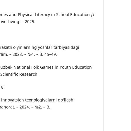
.
ames and Physical Literacy in School Education //
ive Living. – 2025.
rakatli o‘yinlarning yoshlar tarbiyasidagi
lim. – 2023. – №4. – B. 45–49.
f Uzbek National Folk Games in Youth Education
 Scientific Research.
18.
 innovatsion texnologiyalarni qo‘llash
ahorat. – 2024. – №2. – B.