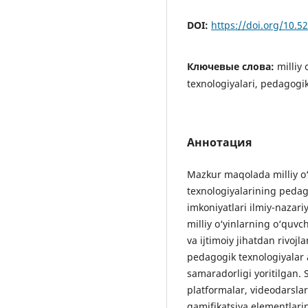
DOI:
https://doi.org/10.
Ключевые слова:
milliy
texnologiyalari, pedagogik
Аннотация
Mazkur maqolada milliy o‘
texnologiyalarining peda
imkoniyatlari ilmiy-nazari
milliy o‘yinlarning o‘quvc
va ijtimoiy jihatdan rivoj
pedagogik texnologiyalar 
samaradorligi yoritilgan. 
platformalar, videodarslar,
gamifikatsiya elementlarin