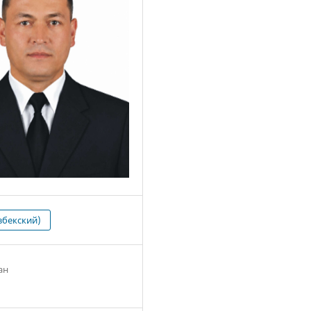
збекский)
ан
6