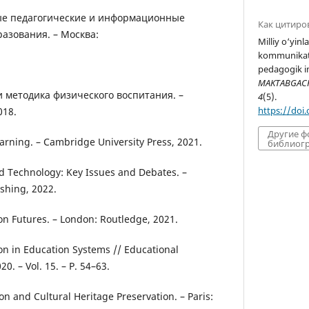
ные педагогические и информационные
Как цитиро
разования. – Москва:
Milliy o‘yinl
kommunikats
pedagogik im
MAKTABGACHA
и методика физического воспитания. –
4
(5).
https://doi
018.
Другие 
arning. – Cambridge University Press, 2021.
библиогр
d Technology: Key Issues and Debates. –
shing, 2022.
ion Futures. – London: Routledge, 2021.
ion in Education Systems // Educational
0. – Vol. 15. – P. 54–63.
n and Cultural Heritage Preservation. – Paris: