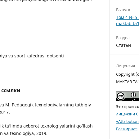
Выпуск
Том 4 № 5 
maktab ta’l
Раздел
Статьи
i
biya va sport kafedrasi dotsenti
Лицензия
Copyright 
MAKTAB TA’
 ссылки
va M. Pedagogik texnologiyalarning tatbiqiy
Это произв
2017.
лицензии C
«Attributio
k ta’limda axborot texnologiyalarini qo‘llash
Всемирная
.
n va texnologiya, 2019.