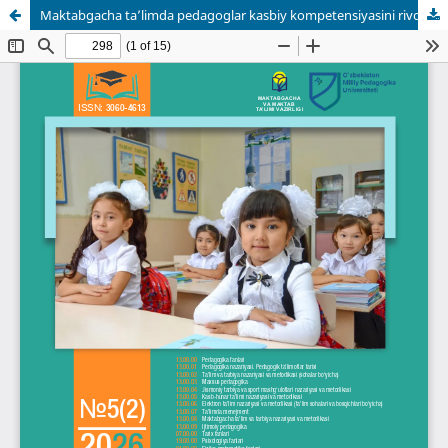
Maktabgacha ta’limda pedagoglar kasbiy kompetensiyasini rivojlantirishda uslubiy xizmat va hamkorlik mexanizmlarining samaradorligi