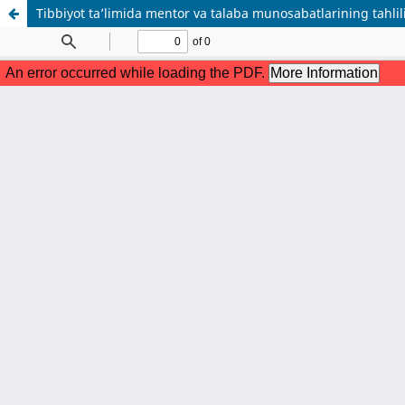
Tibbiyot ta’limida mentor va talaba munosabatlarining tahlili