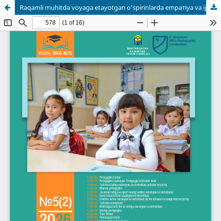
Raqamli muhitda voyaga etayotgan o‘spirinlarda empатiya va ijtimoiy-emotsional rivojlanishning neyropedagogik xususiyatlari