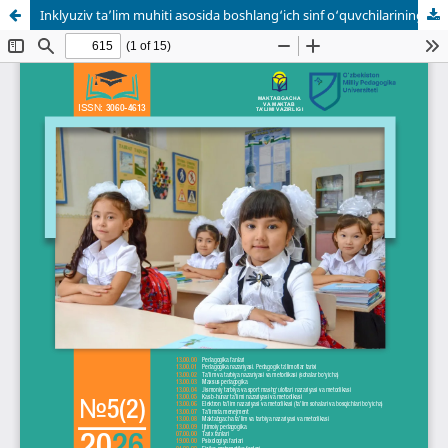
Inklyuziv ta’lim muhiti asosida boshlang‘ich sinf o‘quvchilarining texnologiya darslarida ijodiy qobiliyatlarini rivojlantirish metodikasi