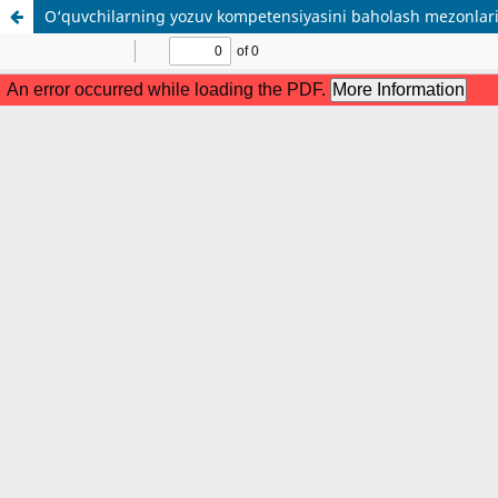
O‘quvchilarning yozuv kompetensiyasini baholash mezonlarin