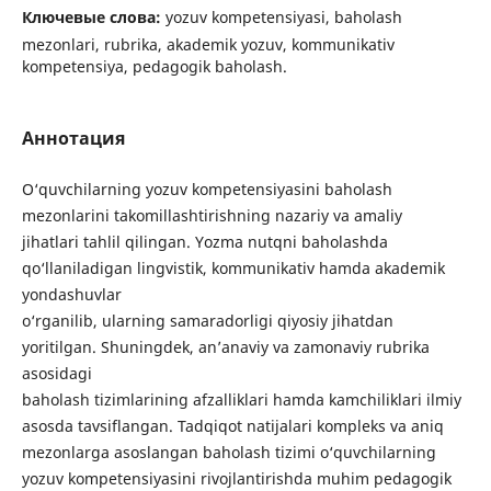
Ключевые слова:
yozuv kompetensiyasi, baholash
mezonlari, rubrika, akademik yozuv, kommunikativ
kompetensiya, pedagogik baholash.
Аннотация
O‘quvchilarning yozuv kompetensiyasini baholash
mezonlarini takomillashtirishning nazariy va amaliy
jihatlari tahlil qilingan. Yozma nutqni baholashda
qo‘llaniladigan lingvistik, kommunikativ hamda akademik
yondashuvlar
o‘rganilib, ularning samaradorligi qiyosiy jihatdan
yoritilgan. Shuningdek, an’anaviy va zamonaviy rubrika
asosidagi
baholash tizimlarining afzalliklari hamda kamchiliklari ilmiy
asosda tavsiflangan. Tadqiqot natijalari kompleks va aniq
mezonlarga asoslangan baholash tizimi o‘quvchilarning
yozuv kompetensiyasini rivojlantirishda muhim pedagogik