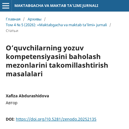
MAKTABGACHA VA MAKTAB TA’LIMI JURNALI
Главная
/
Архивы
/
Том 4 № 5 (2026): «Maktabgacha va maktab ta’limi» jurnali
/
Статьи
O‘quvchilarning yozuv
kompetensiyasini baholash
mezonlarini takomillashtirish
masalalari
Xafiza Abdurashidova
Автор
DOI:
https://doi.org/10.5281/zenodo.20252135