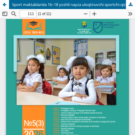
Sport maktablarida 16–18 yoshli nayza uloqtiruvchi sportchi-qizlarda portlovchi kuchni rivojlantirish