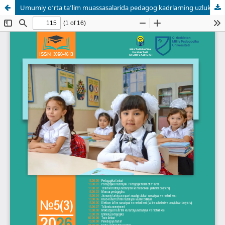
Umumiy o‘rta ta’lim muassasalarida pedagog kadrlarning uzluksiz kasbiy rivojlanishini ta’minlashda “Kasbiy rivojlanish kuni” va “Kasbiy rivojlanish soati” tadbirlari: amaliyot tahlili