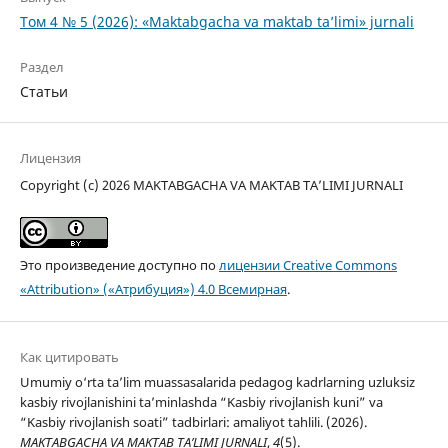
Том 4 № 5 (2026): «Maktabgacha va maktab ta’limi» jurnali
Раздел
Статьи
Лицензия
Copyright (c) 2026 MAKTABGACHA VA MAKTAB TA’LIMI JURNALI
Это произведение доступно по
лицензии Creative Commons
«Attribution» («Атрибуция») 4.0 Всемирная
.
Как цитировать
Umumiy o‘rta ta’lim muassasalarida pedagog kadrlarning uzluksiz
kasbiy rivojlanishini ta’minlashda “Kasbiy rivojlanish kuni” va
“Kasbiy rivojlanish soati” tadbirlari: amaliyot tahlili. (2026).
MAKTABGACHA VA MAKTAB TA’LIMI JURNALI
,
4
(5).