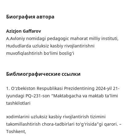
Биография автора
Azizjon Gaffarov
A.Avloniy nomidagi pedagogic mahorat milliy instituti,
Hududlarda uzluksiz kasbiy rivojlantirishni
muvofiqlashtirish bo‘limi boslig‘i
Библиографические ссылки
1. O‘zbekiston Respublikasi Prezidentining 2024-yil 21-
iyundagi PQ–231-son “Maktabgacha va maktab ta’limi
tashkilotlari
xodimlarini uzluksiz kasbiy rivojlantirish tizimini
takomillashtirish chora-tadbirlari to‘g‘risida”gi qarori. –
Toshkent,