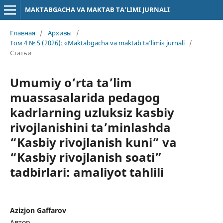
MAKTABGACHA VA MAKTAB TA’LIMI JURNALI
Главная
/
Архивы
/
Том 4 № 5 (2026): «Maktabgacha va maktab ta’limi» jurnali
/
Статьи
Umumiy o‘rta ta’lim
muassasalarida pedagog
kadrlarning uzluksiz kasbiy
rivojlanishini ta’minlashda
“Kasbiy rivojlanish kuni” va
“Kasbiy rivojlanish soati”
tadbirlari: amaliyot tahlili
Azizjon Gaffarov
Автор