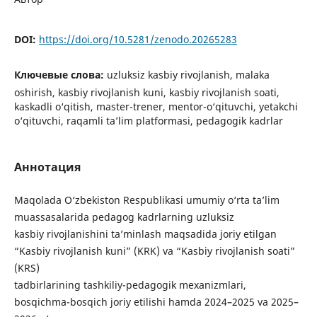
DOI:
https://doi.org/10.5281/zenodo.20265283
Ключевые слова:
uzluksiz kasbiy rivojlanish, malaka
oshirish, kasbiy rivojlanish kuni, kasbiy rivojlanish soati,
kaskadli o‘qitish, master-trener, mentor-o‘qituvchi, yetakchi
o‘qituvchi, raqamli ta’lim platformasi, pedagogik kadrlar
Аннотация
Maqolada O‘zbekiston Respublikasi umumiy o‘rta ta’lim
muassasalarida pedagog kadrlarning uzluksiz
kasbiy rivojlanishini ta’minlash maqsadida joriy etilgan
“Kasbiy rivojlanish kuni” (KRK) va “Kasbiy rivojlanish soati”
(KRS)
tadbirlarining tashkiliy-pedagogik mexanizmlari,
bosqichma-bosqich joriy etilishi hamda 2024–2025 va 2025–