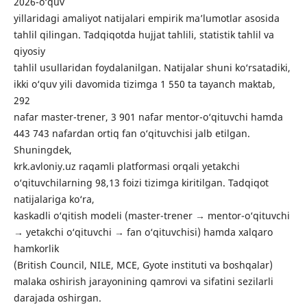
2026-o‘quv
yillaridagi amaliyot natijalari empirik ma’lumotlar asosida
tahlil qilingan. Tadqiqotda hujjat tahlili, statistik tahlil va
qiyosiy
tahlil usullaridan foydalanilgan. Natijalar shuni ko‘rsatadiki,
ikki o‘quv yili davomida tizimga 1 550 ta tayanch maktab,
292
nafar master-trener, 3 901 nafar mentor-o‘qituvchi hamda
443 743 nafardan ortiq fan o‘qituvchisi jalb etilgan.
Shuningdek,
krk.avloniy.uz raqamli platformasi orqali yetakchi
o‘qituvchilarning 98,13 foizi tizimga kiritilgan. Tadqiqot
natijalariga ko‘ra,
kaskadli o‘qitish modeli (master-trener → mentor-o‘qituvchi
→ yetakchi o‘qituvchi → fan o‘qituvchisi) hamda xalqaro
hamkorlik
(British Council, NILE, MCE, Gyote instituti va boshqalar)
malaka oshirish jarayonining qamrovi va sifatini sezilarli
darajada oshirgan.