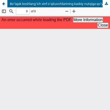
Bo‘lajak boshlang‘ich sinf o‘qituvchilarining kasbiy nutqiga qo‘yiladigan talablar