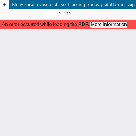
Milliy kurash vositasida yoshlarning irodaviy sifatlarini rivojl