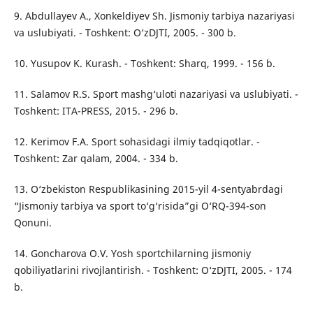
9. Abdullayev A., Xonkeldiyev Sh. Jismoniy tarbiya nazariyasi
va uslubiyati. - Toshkent: O‘zDJTI, 2005. - 300 b.
10. Yusupov K. Kurash. - Toshkent: Sharq, 1999. - 156 b.
11. Salamov R.S. Sport mashg‘uloti nazariyasi va uslubiyati. -
Toshkent: ITA-PRESS, 2015. - 296 b.
12. Kerimov F.A. Sport sohasidagi ilmiy tadqiqotlar. -
Toshkent: Zar qalam, 2004. - 334 b.
13. O‘zbekiston Respublikasining 2015-yil 4-sentyabrdagi
“Jismoniy tarbiya va sport to‘g‘risida”gi O‘RQ-394-son
Qonuni.
14. Goncharova O.V. Yosh sportchilarning jismoniy
qobiliyatlarini rivojlantirish. - Toshkent: O‘zDJTI, 2005. - 174
b.