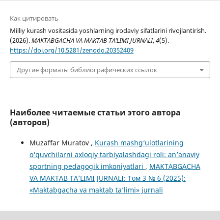
Как цитировать
Milliy kurash vositasida yoshlarning irodaviy sifatlarini rivojlantirish.
(2026).
MAKTABGACHA VA MAKTAB TA’LIMI JURNALI
,
4
(5).
https://doi.org/10.5281/zenodo.20352409
Другие форматы библиографических ссылок
Наиболее читаемые статьи этого автора
(авторов)
Muzaffar Muratov ,
Kurash mashg‘ulotlarining
o‘quvchilarni axloqiy tarbiyalashdagi roli: an’anaviy
sportning pedagogik imkoniyatlari
,
MAKTABGACHA
VA MAKTAB TA’LIMI JURNALI: Том 3 № 6 (2025):
«Maktabgacha va maktab ta’limi» jurnali