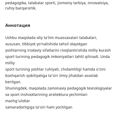
pedagogika, talabalar sporti, jismoniy tarbiya, innovatsiya,
ruhiy barqarorlik.
Аннотация
Ushbu maqolada oliy ta’lim muassasalari talabalari,
xususan, tibbiyot yo‘nalishida tahsil olayotgan
yoshlarning irodaviy sifatlarini rivojlantirishda milliy kurash
sport turining pedagogik imkoniyatlari tahlil qilinadi. Unda
milliy
sport turining yoshlar ruhiyati, chidamliligi hamda o‘zini
boshqarish qobiliyatiga ta’siri ilmiy jihatdan asoslab
berilgan.
Shuningdek, maqolada zamonaviy pedagogik texnologiyalar
va sport inshootlarining arxitektura yechimlari
mashg‘ulotlar
samaradorligiga ta’siri ham yoritilgan