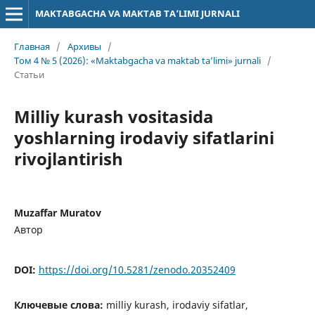
MAKTABGACHA VA MAKTAB TA’LIMI JURNALI
Главная
/
Архивы
/
Том 4 № 5 (2026): «Maktabgacha va maktab ta’limi» jurnali
/
Статьи
Milliy kurash vositasida
yoshlarning irodaviy sifatlarini
rivojlantirish
Muzaffar Muratov
Автор
DOI:
https://doi.org/10.5281/zenodo.20352409
Ключевые слова:
milliy kurash, irodaviy sifatlar,