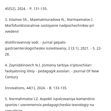
45(S2), 2024. - P. 131-135.
3. Islamov Sh., Maxmatmuradova N., Normaxmatov I.
Morfofunktsionalnoe sostoyanie nadpochechnikov pri
vvedenii
distillirovannoy vodi. - Jurnal gepato-
gastroenterologicheskix issledovaniy, 2 (3.1), 2021. - S. 22-
28.
4. Zayniddinovich N.I. Jismoniy tarbiya o‘qituvchilari
faoliyatining ilmiy - pedagogik asoslari. - Journal Of New
Century
Innovations, 44(1), 2024. - B. 133-135.
5. Normahmatov I.Z. Aspekti ispolzovaniya komandnix
sportov i sovremennix pedagogicheskix texnologiy na
zanyatiyax