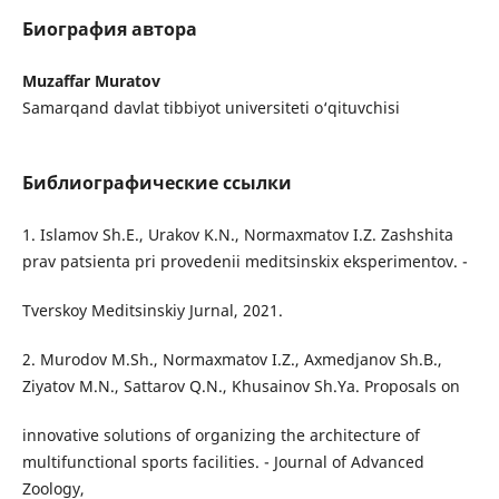
Биография автора
Muzaffar Muratov
Samarqand davlat tibbiyot universiteti o‘qituvchisi
Библиографические ссылки
1. Islamov Sh.E., Urakov K.N., Normaxmatov I.Z. Zashshita
prav patsienta pri provedenii meditsinskix eksperimentov. -
Tverskoy Meditsinskiy Jurnal, 2021.
2. Murodov M.Sh., Normaxmatov I.Z., Axmedjanov Sh.B.,
Ziyatov M.N., Sattarov Q.N., Khusainov Sh.Ya. Proposals on
innovative solutions of organizing the architecture of
multifunctional sports facilities. - Journal of Advanced
Zoology,