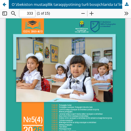
O‘zbekiston mustaqillik taraqqiyotining turli bosqichlarida ta’lim paradigmalarining evolyutsion tahlili