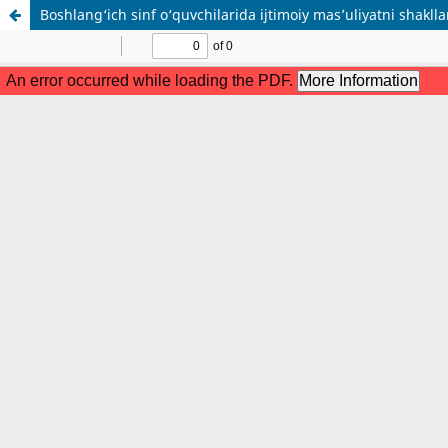
Boshlang‘ich sinf o‘quvchilarida ijtimoiy mas’uliyatni shaklla