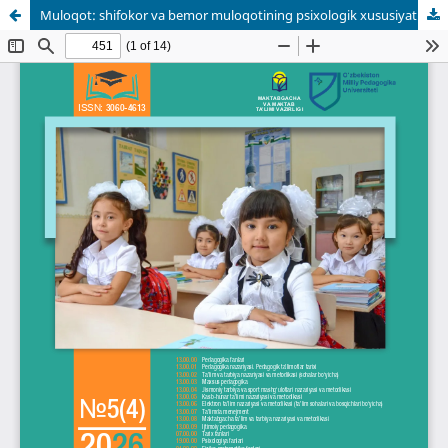
Muloqot: shifokor va bemor muloqotining psixologik xususiyatlari