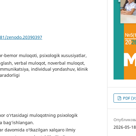
5281/zenodo.20390397
or-bemor muloqoti, psixologik xususiyatlar,
inglash, verbal muloqot, noverbal muloqot,
ommunikatsiya, individual yondashuv, klinik
aradorligi
PDF (У
or o‘rtasidagi muloqotning psixologik
Опубликов
ga bag‘ishlangan.
2026-05-1
ar davomida o‘tkazilgan xalqaro ilmiy