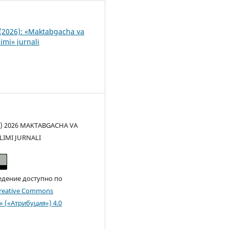
(2026): «Maktabgacha va
imi» jurnali
(c) 2026 MAKTABGACHA VA
LIMI JURNALI
едение доступно по
reative Commons
n» («Атрибуция») 4.0