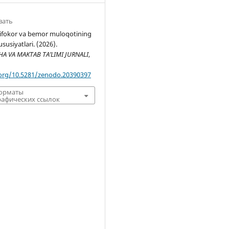
вать
ifokor va bemor muloqotining
susiyatlari. (2026).
 VA MAKTAB TA’LIMI JURNALI
,
.org/10.5281/zenodo.20390397
форматы
афических ссылок