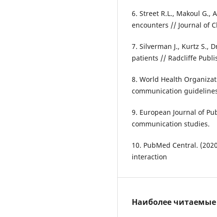
6. Street R.L., Makoul G.,
encounters // Journal of C
7. Silverman J., Kurtz S., 
patients // Radcliffe Publi
8. World Health Organizat
communication guidelines
9. European Journal of Pub
communication studies.
10. PubMed Central. (2020
interaction
Наиболее читаемые с