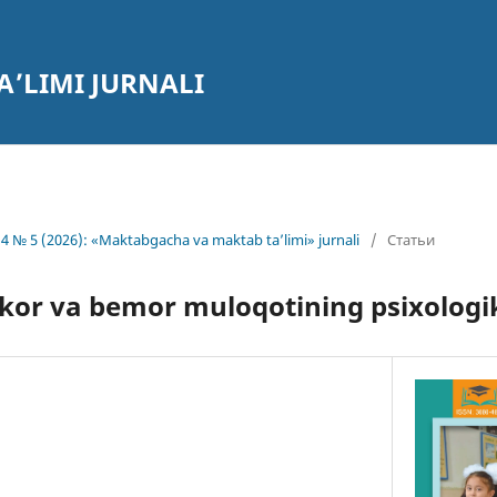
’LIMI JURNALI
4 № 5 (2026): «Maktabgacha va maktab ta’limi» jurnali
/
Статьи
kor va bemor muloqotining psixologik