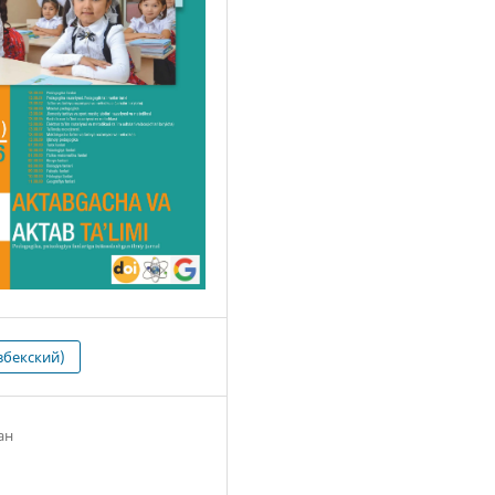
збекский)
ан
8