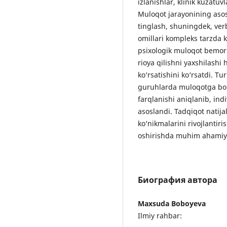
izlanishlar, klinik kuzatuvl
Muloqot jarayonining asos
tinglash, shuningdek, ver
omillari kompleks tarzda k
psixologik muloqot bemor 
rioya qilishni yaxshilashi 
ko‘rsatishini ko‘rsatdi. Tur
guruhlarda muloqotga bo
farqlanishi aniqlanib, ind
asoslandi. Tadqiqot natija
ko‘nikmalarini rivojlantiris
oshirishda muhim ahamiya
Биография автора
Maxsuda Boboyeva
Ilmiy rahbar: