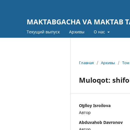
MAKTABGACHA VA MAKTAB TA
Текущий выпуск
Архивы
О нас
Главная
/
Архивы
/
Том 
Muloqot: shifo
Oʻgʻiloy Isroilova
Автор
Abduvahob Davronov
Автор