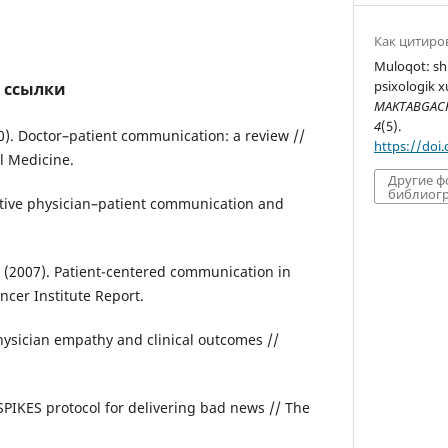
Как цитиро
Muloqot: sh
psixologik xu
 ссылки
MAKTABGACHA
4
(5).
10). Doctor–patient communication: a review //
https://doi
l Medicine.
Другие 
библиогр
ective physician–patient communication and
L. (2007). Patient-centered communication in
ncer Institute Report.
 Physician empathy and clinical outcomes //
. SPIKES protocol for delivering bad news // The