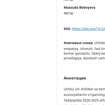
Maxsuda Boboyeva
Автор
DOI:
https://doi.org/10.
Ключевые слова:
shifok
empatiya, ishonch, faol t
bemor qoniqishi, tibbiy k
psixologiya, davolash sam
Аннотация
Ushbu ish shifokor va bem
xususiyatlarini o‘rganish
Tadqiqotda 2020-2025-yill