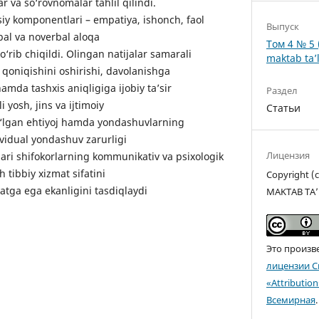
ar va so‘rovnomalar tahlil qilindi.
iy komponentlari – empatiya, ishonch, faol
Выпуск
bal va noverbal aloqa
Том 4 № 5 
o‘rib chiqildi. Olingan natijalar samarali
maktab ta’l
qoniqishini oshirishi, davolanishga
hamda tashxis aniqligiga ijobiy ta’sir
Раздел
li yosh, jins va ijtimoiy
Статьи
‘lgan ehtiyoj hamda yondashuvlarning
ividual yondashuv zarurligi
Лицензия
lari shifokorlarning kommunikativ va psixologik
h tibbiy xizmat sifatini
Copyright 
tga ega ekanligini tasdiqlaydi
MAKTAB TA’
Это произв
лицензии C
«Attributio
Всемирная
.