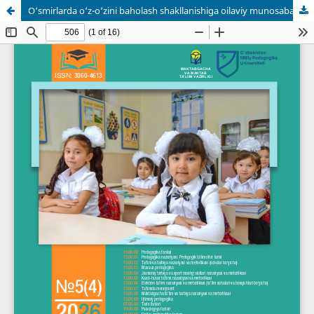
O‘smirlarda o‘z-o‘zini baholash shakllanishiga oilaviy munosabatlarning psixologik ta’siri