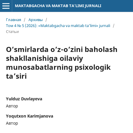
MAKTABGACHA VA MAKTAB TA’LIMI JURNALI
Главная
/
Архивы
/
Том 4 № 5 (2026): «Maktabgacha va maktab ta’limi» jurnali
/
Статьи
O‘smirlarda o‘z-o‘zini baholash
shakllanishiga oilaviy
munosabatlarning psixologik
ta’siri
Yulduz Duvlayeva
Автор
Yoqutxon Karimjanova
Автор