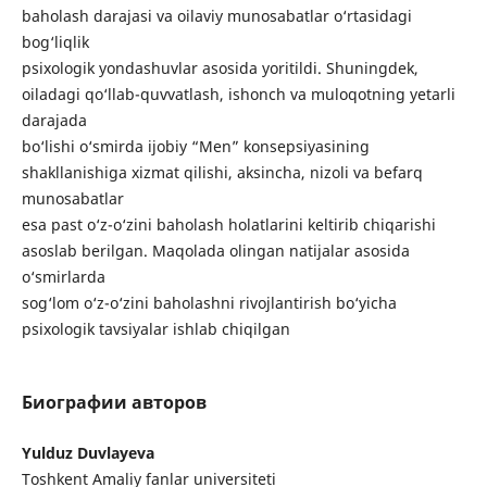
baholash darajasi va oilaviy munosabatlar o‘rtasidagi
bog‘liqlik
psixologik yondashuvlar asosida yoritildi. Shuningdek,
oiladagi qo‘llab-quvvatlash, ishonch va muloqotning yetarli
darajada
bo‘lishi o‘smirda ijobiy “Men” konsepsiyasining
shakllanishiga xizmat qilishi, aksincha, nizoli va befarq
munosabatlar
esa past o‘z-o‘zini baholash holatlarini keltirib chiqarishi
asoslab berilgan. Maqolada olingan natijalar asosida
o‘smirlarda
sog‘lom o‘z-o‘zini baholashni rivojlantirish bo‘yicha
psixologik tavsiyalar ishlab chiqilgan
Биографии авторов
Yulduz Duvlayeva
Toshkent Amaliy fanlar universiteti