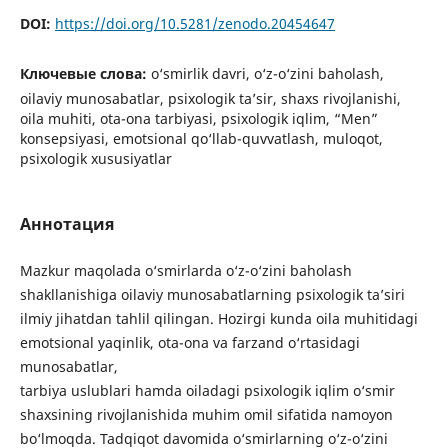
DOI:
https://doi.org/10.5281/zenodo.20454647
Ключевые слова:
o‘smirlik davri, o‘z-o‘zini baholash,
oilaviy munosabatlar, psixologik ta’sir, shaxs rivojlanishi,
oila muhiti, ota-ona tarbiyasi, psixologik iqlim, “Men”
konsepsiyasi, emotsional qo‘llab-quvvatlash, muloqot,
psixologik xususiyatlar
Аннотация
Mazkur maqolada o‘smirlarda o‘z-o‘zini baholash
shakllanishiga oilaviy munosabatlarning psixologik ta’siri
ilmiy jihatdan tahlil qilingan. Hozirgi kunda oila muhitidagi
emotsional yaqinlik, ota-ona va farzand o‘rtasidagi
munosabatlar,
tarbiya uslublari hamda oiladagi psixologik iqlim o‘smir
shaxsining rivojlanishida muhim omil sifatida namoyon
bo‘lmoqda. Tadqiqot davomida o‘smirlarning o‘z-o‘zini