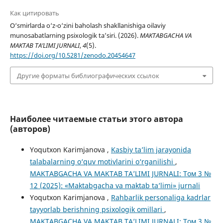
Как цитировать
O‘smirlarda o‘z-o‘zini baholash shakllanishiga oilaviy
munosabatlarning psixologik ta’siri. (2026).
MAKTABGACHA VA
MAKTAB TA’LIMI JURNALI
,
4
(5).
https://doi.org/10.5281/zenodo.20454647
Другие форматы библиографических ссылок
Наиболее читаемые статьи этого автора
(авторов)
Yoqutxon Karimjanova ,
Kasbiy ta’lim jarayonida
talabalarning o‘quv motivlarini o‘rganilishi
,
MAKTABGACHA VA MAKTAB TA’LIMI JURNALI: Том 3 №
12 (2025): «Maktabgacha va maktab ta’limi» jurnali
Yoqutxon Karimjanova ,
Rahbarlik personaliga kadrlar
tayyorlab berishning psixologik omillari
,
MAKTABGACHA VA MAKTAB TA’LIMI JURNALI: Том 3 №