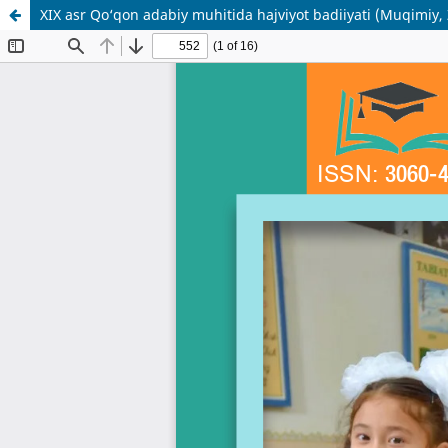
XIX asr Qo‘qon adabiy muhitida hajviyot badiiyati (Muqimiy, Z