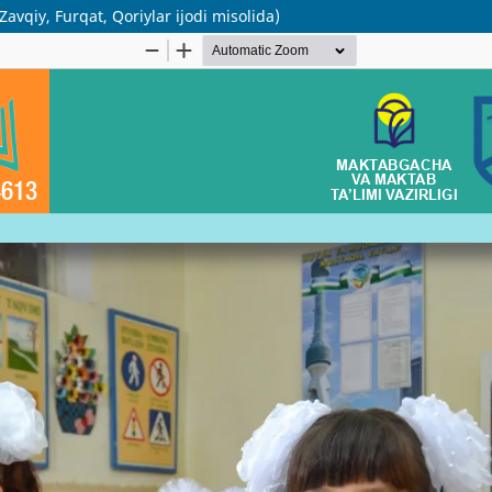
avqiy, Furqat, Qoriylar ijodi misolida)