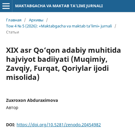
MAKTABGACHA VA MAKTAB TA’LIMI JURNALI
Главная
/
Архивы
/
Том 4 № 5 (2026): «Maktabgacha va maktab ta’limi» jurnali
/
Статьи
XIX asr Qo‘qon adabiy muhitida
hajviyot badiiyati (Muqimiy,
Zavqiy, Furqat, Qoriylar ijodi
misolida)
Zuxroxon Abduraximova
Автор
DOI:
https://doi.org/10.5281/zenodo.20454982