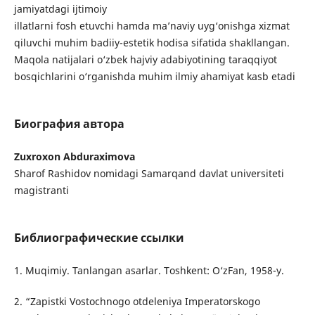
jamiyatdagi ijtimoiy
illatlarni fosh etuvchi hamda ma’naviy uyg‘onishga xizmat
qiluvchi muhim badiiy-estetik hodisa sifatida shakllangan.
Maqola natijalari o‘zbek hajviy adabiyotining taraqqiyot
bosqichlarini o‘rganishda muhim ilmiy ahamiyat kasb etadi
Биография автора
Zuxroxon Abduraximova
Sharof Rashidov nomidagi Samarqand davlat universiteti
magistranti
Библиографические ссылки
1. Muqimiy. Tanlangan asarlar. Toshkent: O‘zFan, 1958-y.
2. “Zapistki Vostochnogo otdeleniya Imperatorskogo