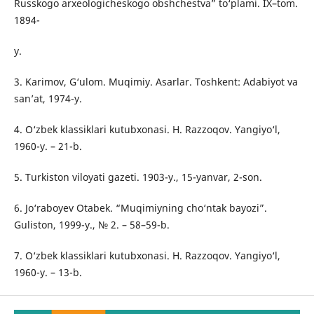
Russkogo arxeologicheskogo obshchestva” to‘plami. IX–tom.
1894-
y.
3. Karimov, G‘ulom. Muqimiy. Asarlar. Toshkent: Adabiyot va
san’at, 1974-y.
4. O‘zbek klassiklari kutubxonasi. H. Razzoqov. Yangiyo‘l,
1960-y. – 21-b.
5. Turkiston viloyati gazeti. 1903-y., 15-yanvar, 2-son.
6. Jo‘raboyev Otabek. “Muqimiyning cho‘ntak bayozi”.
Guliston, 1999-y., № 2. – 58–59-b.
7. O‘zbek klassiklari kutubxonasi. H. Razzoqov. Yangiyo‘l,
1960-y. – 13-b.