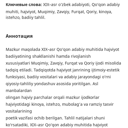
Ключевые слова:
XIX–asr o‘zbek adabiyoti, Qo‘qon adabiy
muhiti, hajviyot, Muqimiy, Zavqiy, Furqat, Qoriy, kinoya,
istehzo, badiiy tahlil.
Аннотация
Mazkur maqolada XIX–asr Qo‘qon adabiy muhitida hajviyot
badiiyatining shakllanishi hamda rivojlanish
xususiyatlari Muqimiy, Zavqiy, Furqat va Qoriy ijodi misolida
tadqiq etiladi. Tadqiqotda hajviyot janrining ijtimoiy-estetik
funksiyasi, badiiy vositalari va adabiy jarayondagi o‘rni
qiyosiy-tahliliy yondashuv asosida yoritilgan. Asl
manbalardan
olingan hajviy parchalar orqali mazkur ijodkorlar
hajviyotidagi kinoya, istehzo, mubolag‘a va ramziy tasvir
vositalarining
poetik vazifasi ochib berilgan. Tahlil natijalari shuni
ko‘rsatadiki, XIX–asr Qo‘qon adabiy muhitida hajviyot