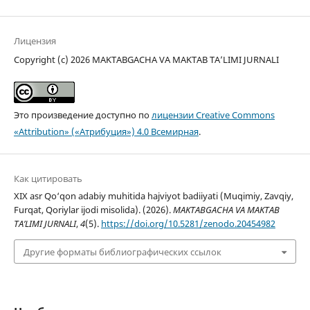
Лицензия
Copyright (c) 2026 MAKTABGACHA VA MAKTAB TA’LIMI JURNALI
Это произведение доступно по
лицензии Creative Commons
«Attribution» («Атрибуция») 4.0 Всемирная
.
Как цитировать
XIX asr Qo‘qon adabiy muhitida hajviyot badiiyati (Muqimiy, Zavqiy,
Furqat, Qoriylar ijodi misolida). (2026).
MAKTABGACHA VA MAKTAB
TA’LIMI JURNALI
,
4
(5).
https://doi.org/10.5281/zenodo.20454982
Другие форматы библиографических ссылок