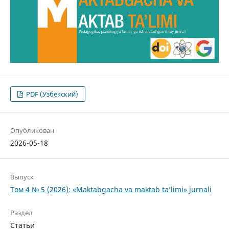
PDF (Узбекский)
Опубликован
2026-05-18
Выпуск
Том 4 № 5 (2026): «Maktabgacha va maktab ta’limi» jurnali
Раздел
Статьи