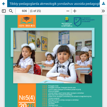
Tibbiy-pedagoglarda akmeologik yondashuv asosida pedagogik madaniyatni shakllantirishning tarkibiy qismlari, mezonlari va ko‘rsatkichlari.